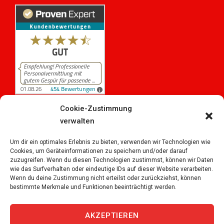
Cookie-Zustimmung
verwalten
454
Bewertungen auf ProvenExpert.com
iPersonal
Um dir ein optimales Erlebnis zu bieten, verwenden wir Technologien wie
Cookies, um Geräteinformationen zu speichern und/oder darauf
zuzugreifen. Wenn du diesen Technologien zustimmst, können wir Daten
wie das Surfverhalten oder eindeutige IDs auf dieser Website verarbeiten.
Wenn du deine Zustimmung nicht erteilst oder zurückziehst, können
bestimmte Merkmale und Funktionen beeinträchtigt werden.
Copyright © 2026
iPersonal Temporärbüro Schweiz |
Temporär & Dauerstellen Schweizweit
, All Rights
AKZEPTIEREN