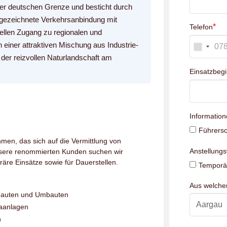
er deutschen Grenze und besticht durch
sgezeichnete Verkehrsanbindung mit
*
Telefon
ellen Zugang zu regionalen und
on einer attraktiven Mischung aus Industrie-
der reizvollen Naturlandschaft am
Einsatzbeg
Information
Führersc
men, das sich auf die Vermittlung von
Anstellung
unsere renommierten Kunden suchen wir
räre Einsätze sowie für Dauerstellen.
Temporär
Aus welch
ubauten und Umbauten
aanlagen
n