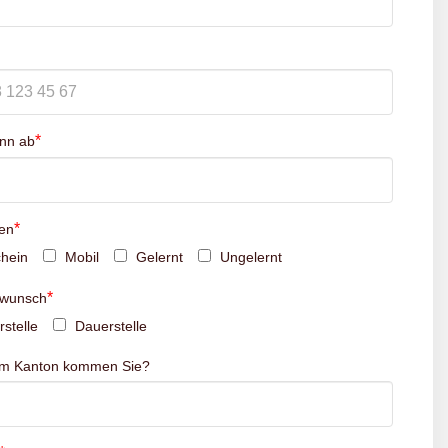
*
inn ab
*
en
hein
Mobil
Gelernt
Ungelernt
*
swunsch
stelle
Dauerstelle
em Kanton kommen Sie?