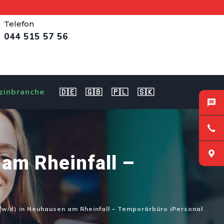
Telefon
044 515 57 56
zinbranche
🇩🇪
🇬🇧
🇵🇱
🇸🇰
 am Rheinfall –
/w/d) in Neuhausen am Rheinfall – Temporärbüro iPersonal