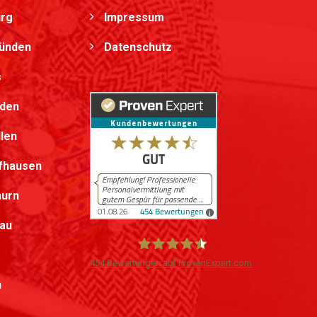
urg
Impressum
bünden
Datenschutz
s
lden
llen
fhausen
hurn
au
454
Bewertungen auf ProvenExpert.com
h
iPersonal