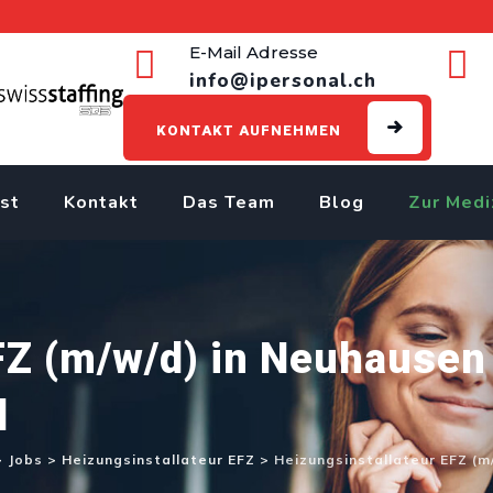
E-Mail Adresse
info@ipersonal.ch
KONTAKT AUFNEHMEN
st
Kontakt
Das Team
Blog
Zur Medi
FZ (m/w/d) in Neuhausen
l
>
Jobs
>
Heizungsinstallateur EFZ
>
Heizungsinstallateur EFZ (m