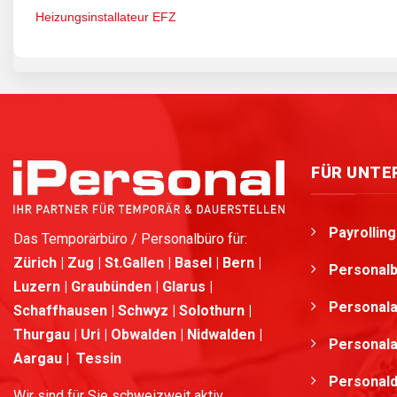
Heizungsinstallateur EFZ
FÜR UNT
Payrollin
Das Temporärbüro / Personalbüro für:
Zürich | Zug | St.Gallen | Basel | Bern |
Personalb
Luzern | Graubünden | Glarus |
Personala
Schaffhausen | Schwyz | Solothurn |
Thurgau | Uri | Obwalden | Nidwalden |
Personala
Aargau | Tessin
Personald
Wir sind für Sie schweizweit aktiv