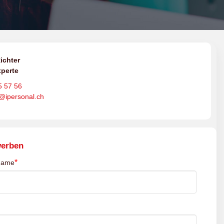
ichter
perte
5 57 56
o@ipersonal.ch
werben
*
name