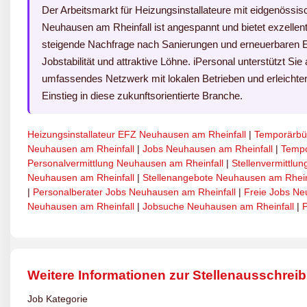
Der Arbeitsmarkt für Heizungsinstallateure mit eidgenöss
Neuhausen am Rheinfall ist angespannt und bietet exzellente
steigende Nachfrage nach Sanierungen und erneuerbaren E
Jobstabilität und attraktive Löhne. iPersonal unterstützt Sie 
umfassendes Netzwerk mit lokalen Betrieben und erleichter
Einstieg in diese zukunftsorientierte Branche.
Heizungsinstallateur EFZ Neuhausen am Rheinfall
|
Temporärbü
Neuhausen am Rheinfall
|
Jobs Neuhausen am Rheinfall
|
Tempo
Personalvermittlung Neuhausen am Rheinfall
|
Stellenvermittlu
Neuhausen am Rheinfall
|
Stellenangebote Neuhausen am Rhein
|
Personalberater Jobs Neuhausen am Rheinfall
|
Freie Jobs Ne
Neuhausen am Rheinfall
|
Jobsuche Neuhausen am Rheinfall
|
P
Weitere Informationen zur Stellenausschrei
Job Kategorie