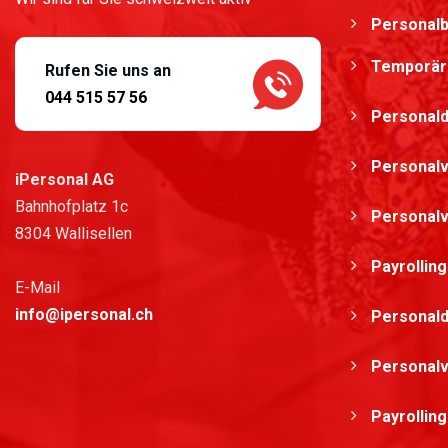
Personalb
Temporärb
Rufen Sie uns an
044 515 57 56
Personald
Personalv
iPersonal AG
Bahnhofplatz 1c
Personalv
8304 Wallisellen
Payrollin
E-Mail
info@ipersonal.ch
Personald
Personalv
Payrollin