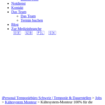
Notdienst
Kontakt
Das Team
Das Team
Termin buchen
Blog
Zur Medizinbranche
🇩🇪
🇬🇧
🇵🇱
🇸🇰
Kältesystem-Monteur
100% für die Region
Wetzikon –
Stellenangebot
iPersonal Temporärbüro Schweiz | Temporär & Dauerstellen
>
Jobs
>
Kältesystem Monteur
>
Kältesystem-Monteur 100% für die