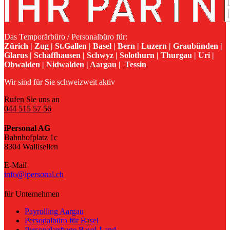
Das Temporärbüro / Personalbüro für:
Zürich | Zug | St.Gallen | Basel | Bern | Luzern | Graubünden |
Glarus | Schaffhausen | Schwyz | Solothurn | Thurgau | Uri |
Obwalden | Nidwalden | Aargau | Tessin
Wir sind für Sie schweizweit aktiv
Rufen Sie uns an
044 515 57 56
iPersonal AG
Bahnhofplatz 1c
8304 Wallisellen
E-Mail
info@ipersonal.ch
für Unternehmen
Payrolling Aargau
Personalbüro für Basel
Personalanfrage Basel-Land