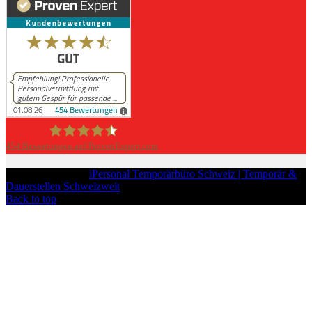
454
Bewertungen auf ProvenExpert.com
iPersonal
Copyright © 2026
iPersonal Temporärbüro Schweiz | Temporär &
Dauerstellen Schweizweit
, All Rights Reserved.
Back to top