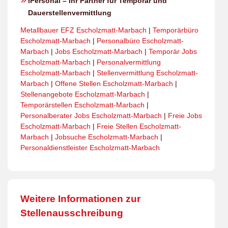
iPersonal – Ihr Partner für Temporär und
Dauerstellenvermittlung
Metallbauer EFZ Escholzmatt-Marbach
|
Temporärbüro
Escholzmatt-Marbach
|
Personalbüro Escholzmatt-
Marbach
|
Jobs Escholzmatt-Marbach
|
Temporär Jobs
Escholzmatt-Marbach
|
Personalvermittlung
Escholzmatt-Marbach
|
Stellenvermittlung Escholzmatt-
Marbach
|
Offene Stellen Escholzmatt-Marbach
|
Stellenangebote Escholzmatt-Marbach
|
Temporärstellen Escholzmatt-Marbach
|
Personalberater Jobs Escholzmatt-Marbach
|
Freie Jobs
Escholzmatt-Marbach
|
Freie Stellen Escholzmatt-
Marbach
|
Jobsuche Escholzmatt-Marbach
|
Personaldienstleister Escholzmatt-Marbach
Weitere Informationen zur
Stellenausschreibung