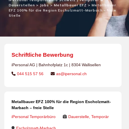
Dauerstellen
>
Jobs
>
Metallbauer EFZ
>
Metallbauer
EFZ 100% für die Region Escholzmatt-Marbach – freie
Stelle
Schriftliche Bewerbung
iPersonal AG | Bahnhofplatz 1c | 8304 Wallisellen
044 515 57 56
as@ipersonal.ch
Metallbauer EFZ 100% für die Region Escholzmatt-
Marbach – freie Stelle
iPersonal Temporärbüro
Dauerstelle, Temporär
Escholzmatt-Marbach