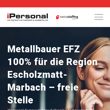
Skip
to
content
Metallbauer EFZ
100% für die Region
Escholzmatt-
Marbach – freie
Stelle
iPersonal Temporärbüro Schweiz | Temporär &