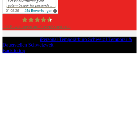
454
Bewertungen auf ProvenExpert.com
iPersonal
Copyright © 2026
iPersonal Temporärbüro Schweiz | Temporär &
Dauerstellen Schweizweit
, All Rights Reserved.
Back to top