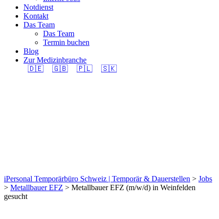
Notdienst
Kontakt
Das Team
Das Team
Termin buchen
Blog
Zur Medizinbranche
🇩🇪
🇬🇧
🇵🇱
🇸🇰
Metallbauer EFZ
(m/w/d) in Weinfelden
gesucht
iPersonal Temporärbüro Schweiz | Temporär & Dauerstellen
>
Jobs
>
Metallbauer EFZ
>
Metallbauer EFZ (m/w/d) in Weinfelden
gesucht