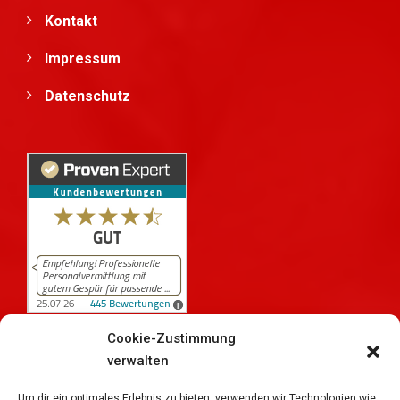
Kontakt
Impressum
Datenschutz
Cookie-Zustimmung
verwalten
445
Bewertungen auf ProvenExpert.com
iPersonal
Um dir ein optimales Erlebnis zu bieten, verwenden wir Technologien wie