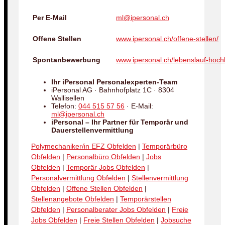
Per E-Mail
ml@ipersonal.ch
Offene Stellen
www.ipersonal.ch/offene-stellen/
Spontanbewerbung
www.ipersonal.ch/lebenslauf-hoch
Ihr iPersonal Personalexperten-Team
iPersonal AG · Bahnhofplatz 1C · 8304
Wallisellen
Telefon:
044 515 57 56
· E-Mail:
ml@ipersonal.ch
iPersonal – Ihr Partner für Temporär und
Dauerstellenvermittlung
Polymechaniker/in EFZ Obfelden
|
Temporärbüro
Obfelden
|
Personalbüro Obfelden
|
Jobs
Obfelden
|
Temporär Jobs Obfelden
|
Personalvermittlung Obfelden
|
Stellenvermittlung
Obfelden
|
Offene Stellen Obfelden
|
Stellenangebote Obfelden
|
Temporärstellen
Obfelden
|
Personalberater Jobs Obfelden
|
Freie
Jobs Obfelden
|
Freie Stellen Obfelden
|
Jobsuche