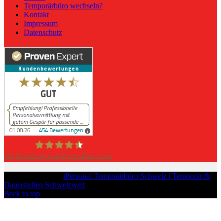
Temporärbüro wechseln?
Kontakt
Impressum
Datenschutz
454
Bewertungen auf ProvenExpert.com
iPersonal
Copyright © 2026
iPersonal Temporärbüro Schweiz | Temporär &
Dauerstellen Schweizweit
, All Rights Reserved.
Back to top