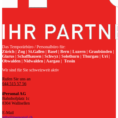
Das Temporärbüro / Personalbüro für:
Zürich | Zug | St.Gallen | Basel | Bern | Luzern | Graubünden |
Glarus | Schaffhausen | Schwyz | Solothurn | Thurgau | Uri |
Obwalden | Nidwalden | Aargau | Tessin
Wir sind für Sie schweizweit aktiv
Rufen Sie uns an
044 515 57 56
iPersonal AG
Bahnhofplatz 1c
8304 Wallisellen
E-Mail
info@ipersonal.ch