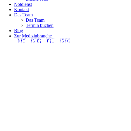
Notdienst
Kontakt
Das Team
Das Team
Termin buchen
Blog
Zur Medizinbranche
🇩🇪
🇬🇧
🇵🇱
🇸🇰
Polymechaniker EFZ
(CAM / 5-Achsen)
100% für die Region
Obfelden gesucht –
jetzt bewerben