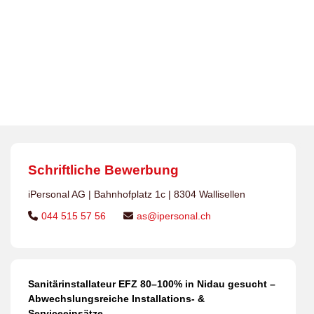
Serviceeinsätze
iPersonal Temporärbüro Schweiz | Temporär &
Dauerstellen
>
Jobs
>
Sanitärinstallateur/in EFZ
>
Sanitärinstallateur EFZ 80–100% in Nidau gesucht –
Abwechslungsreiche Installations- & Serviceeinsätze
Schriftliche Bewerbung
iPersonal AG | Bahnhofplatz 1c | 8304 Wallisellen
044 515 57 56
as@ipersonal.ch
Sanitärinstallateur EFZ 80–100% in Nidau gesucht –
Abwechslungsreiche Installations- &
Serviceeinsätze