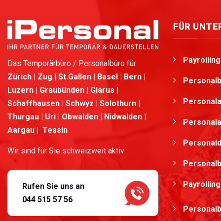
FÜR UNT
Payrollin
Das Temporärbüro / Personalbüro für:
Zürich | Zug | St.Gallen | Basel | Bern |
Personalb
Luzern | Graubünden | Glarus |
Personala
Schaffhausen | Schwyz | Solothurn |
Thurgau | Uri | Obwalden | Nidwalden |
Personala
Aargau | Tessin
Personald
Wir sind für Sie schweizweit aktiv
Personalb
Payrolling
Rufen Sie uns an
044 515 57 56
Personalb