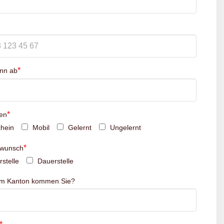
*
inn ab
*
en
hein
Mobil
Gelernt
Ungelernt
*
swunsch
stelle
Dauerstelle
em Kanton kommen Sie?