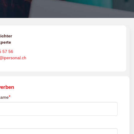
ichter
perte
5 57 56
o@ipersonal.ch
werben
*
name