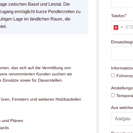
Lage zwischen Basel und Liestal. Die
ugang ermöglicht kurze Pendlerzeiten zu
*
Telefon
 ruhigen Lage im ländlichen Raum, die
tet.
Einsatzbeg
men, das sich auf die Vermittlung von
Information
unsere renommierten Kunden suchen wir
Führersc
e Einsätze sowie für Dauerstellen.
Anstellung
Temporär
üren, Fenstern und weiteren Holzbauteilen
Aus welch
n und Plänen
dards