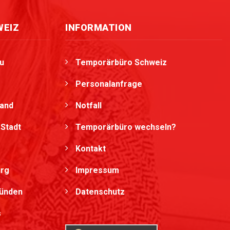
WEIZ
INFORMATION
u
Temporärbüro Schweiz
Personalanfrage
land
Notfall
Stadt
Temporärbüro wechseln?
Kontakt
urg
Impressum
bünden
Datenschutz
s