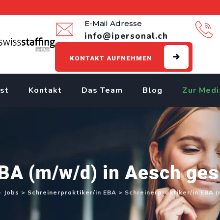
E-Mail Adresse
info@ipersonal.ch
KONTAKT AUFNEHMEN
st
Kontakt
Das Team
Blog
Zur Medi
EBA (m/w/d) in Aesch ges
>
Jobs
>
Schreinerpraktiker/in EBA
>
Schreinerpraktiker/in EBA 