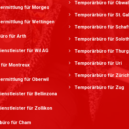
Temporärbüro für Obwa
ermittlung für Morges
Temporärbüro für St. Ga
ermittlung für Wettingen
Temporärbüro für Schaf
üro für Arth
Temporärbüro für Solot
ienstleister für Wil AG
Temporärbüro für Thurg
Temporärbüro für Uri
g für Montreux
Temporärbüro für Züric
ermittlung für Oberwil
Temporärbüro für Zug
ienstleister für Bellinzona
ienstleister für Zollikon
büro für Cham