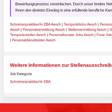
Bewerbungsprozess vereinfachen. Durch unser breites Netzw
Ihnen den direkten Einstieg in eine erfüllende berufliche Karr
Schreinerpraktiker/in EBA Aesch
|
Temporärbüro Aesch
|
Person
Aesch
|
Personalvermittlung Aesch
|
Stellenvermittlung Aesch
|
O
Temporärstellen Aesch
|
Personalberater Jobs Aesch
|
Freie Job
|
Personaldienstleister Aesch
Weitere Informationen zur Stellenausschrei
Job Kategorie
Schreinerpraktiker/in EBA