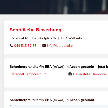
Schriftliche Bewerbung
iPersonal AG | Bahnhofplatz 1c | 8304 Wallisellen
044 515 57 56
info@ipersonal.ch
Schreinerpraktiker/in EBA (m/w/d) in Aesch gesucht – jetzt
iPersonal Temporärbüro
Dauerstelle, Temporär
Schreinerpraktiker/in EBA (m/w/d) in Aesch gesucht