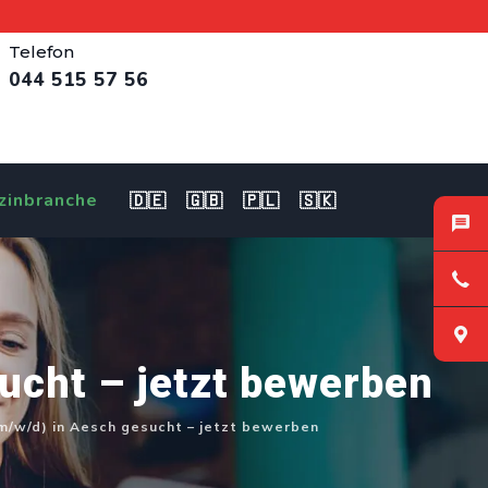
Telefon
044 515 57 56
zinbranche
🇩🇪
🇬🇧
🇵🇱
🇸🇰
ucht – jetzt bewerben
(m/w/d) in Aesch gesucht – jetzt bewerben