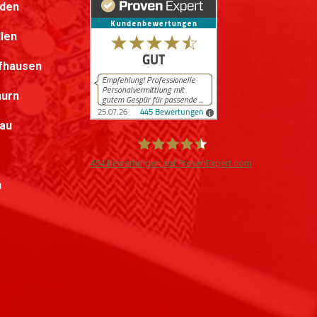
lden
llen
fhausen
hurn
au
454
Bewertungen auf ProvenExpert.com
h
iPersonal