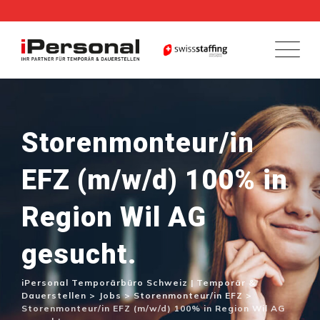
Skip
to
content
Storenmonteur/in
EFZ (m/w/d) 100% in
Region Wil AG
gesucht.
iPersonal Temporärbüro Schweiz | Temporär &
Dauerstellen
>
Jobs
>
Storenmonteur/in EFZ
>
Storenmonteur/in EFZ (m/w/d) 100% in Region Wil AG