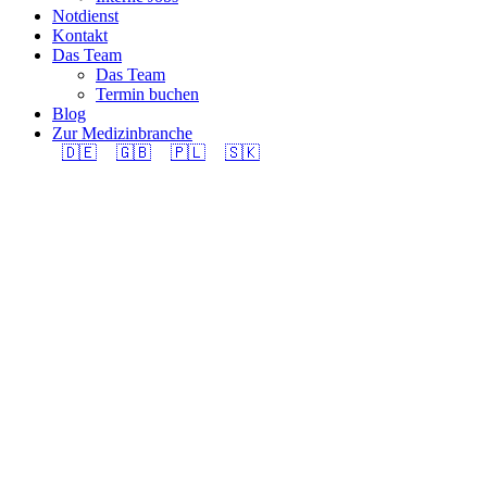
Notdienst
Kontakt
Das Team
Das Team
Termin buchen
Blog
Zur Medizinbranche
🇩🇪
🇬🇧
🇵🇱
🇸🇰
Zimmermann EFZ 100%
in Schlieren gesucht –
Du hast das Holz im
Griff? Wir haben den
passenden Job!