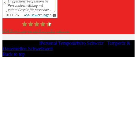
454
Bewertungen auf ProvenExpert.com
iPersonal
Copyright © 2026
iPersonal Temporärbüro Schweiz | Temporär &
Dauerstellen Schweizweit
, All Rights Reserved.
Back to top