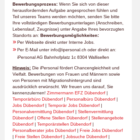
Bewerbungsprozess:
Wenn Sie sich von dieser
herausfordernden Aufgabe angesprochen fühlen und
Teil unseres Teams werden möchten, senden Sie bitte
Ihre vollständigen Bewerbungsunterlagen (Anschreiben,
Lebenslauf, Zeugnisse) unter Angabe Ihres bevorzugten
Standorts an:
Bewerbungsmöglichkeiten:
Per Webseite direkt unter Interne Jobs.
Per E-Mail unter info@ipersonal.ch oder direkt an:
iPersonal AG Bahnhofplatz 1c 8304 Wallisellen
Hinweis:
Die iPersonal fördert Chancengleichheit und
Vielfalt. Bewerbungen von Frauen und Männern sowie
von Personen mit Migrationshintergrund sind
ausdrücklich erwünscht. Wir freuen uns darauf, Sie
kennenzulernen!
Zimmermann EFZ Dübendorf
|
Temporärbüro Dübendorf
|
Personalbüro Dübendorf
|
Jobs Dübendorf
|
Temporär Jobs Dübendorf
|
Personalvermittlung Dübendorf
|
Stellenvermittlung
Dübendorf
|
Offene Stellen Dübendorf
|
Stellenangebote
Dübendorf
|
Temporärstellen Dübendorf
|
Personalberater jobs Dübendorf
|
Freie Jobs Dübendorf
|
Freie Stellen Dübendorf
|
Jobsuche Dübendorf
|