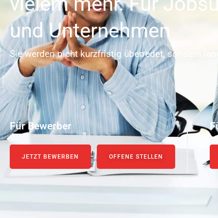
vielem mehr. Für Jobs
und Unternehmen
Sie werden nicht kurzfristig überredet, sondern lan
Für Bewerber
F
JETZT BEWERBEN
OFFENE STELLEN