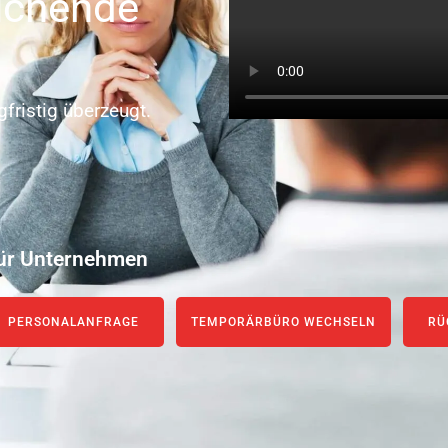
uchende
gfristig überzeugt.
ür Unternehmen
PERSONALANFRAGE
TEMPORÄRBÜRO WECHSELN
RÜ