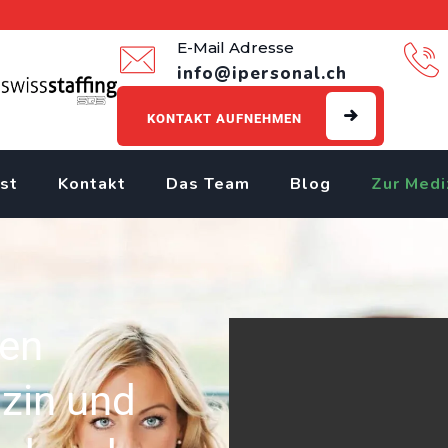
E-Mail Adresse
info@ipersonal.ch
KONTAKT AUFNEHMEN
st
Kontakt
Das Team
Blog
Zur Medi
len
izin und