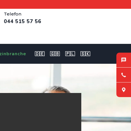
Telefon
044 515 57 56
zinbranche
🇩🇪
🇬🇧
🇵🇱
🇸🇰