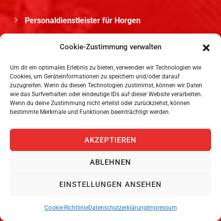
Personaldienstleister für Horgen
Payrolling für Männedorf
Cookie-Zustimmung verwalten
Um dir ein optimales Erlebnis zu bieten, verwenden wir Technologien wie
Personaldienstleister für Yverdon-les-Bains
Cookies, um Geräteinformationen zu speichern und/oder darauf
zuzugreifen. Wenn du diesen Technologien zustimmst, können wir Daten
wie das Surfverhalten oder eindeutige IDs auf dieser Website verarbeiten.
Wenn du deine Zustimmung nicht erteilst oder zurückziehst, können
bestimmte Merkmale und Funktionen beeinträchtigt werden.
TEMPORÄRBÜRO SCHWEIZ
AKZEPTIEREN
Temporärbüro für Aargau
ABLEHNEN
Temporärbüro für Basel
EINSTELLUNGEN ANSEHEN
Temporärbüro für Baselland
Cookie-Richtlinie
Datenschutzerklärung
Impressum
Temporärbüro für Basel-Stadt