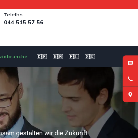
Telefon
044 515 57 56
zinbranche
🇩🇪
🇬🇧
🇵🇱
🇸🇰
insam gestalten wir die Zukunft