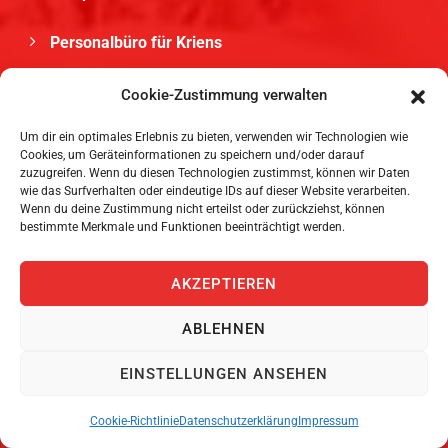
Personalbüro für Kriens
Payrolling für Renens VD
Cookie-Zustimmung verwalten
Um dir ein optimales Erlebnis zu bieten, verwenden wir Technologien wie
Temporärbüro für Thônex
Cookies, um Geräteinformationen zu speichern und/oder darauf
zuzugreifen. Wenn du diesen Technologien zustimmst, können wir Daten
Personalbüro für Onex
wie das Surfverhalten oder eindeutige IDs auf dieser Website verarbeiten.
Wenn du deine Zustimmung nicht erteilst oder zurückziehst, können
bestimmte Merkmale und Funktionen beeinträchtigt werden.
Temporärbüro für Biel/Bienne
AKZEPTIEREN
Personalbüro für Arbon
ABLEHNEN
Personalvermittlung für Thun
EINSTELLUNGEN ANSEHEN
Personaldienstleister für Horw
Cookie-Richtlinie
Datenschutzerklärung
Impressum
Temporärbüro für Suhr