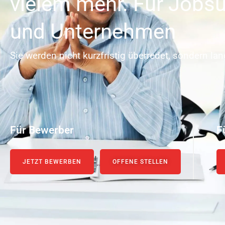
vielem mehr. Für Jobs
und Unternehmen
Sie werden nicht kurzfristig überredet, sondern lan
Für Bewerber
F
JETZT BEWERBEN
OFFENE STELLEN