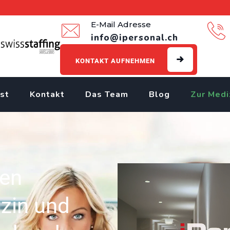
E-Mail Adresse
info@ipersonal.ch
KONTAKT AUFNEHMEN
st
Kontakt
Das Team
Blog
Zur Medi
len
izin und