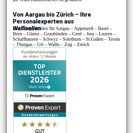
Von Aargau bis Zürich – Ihre
Personalexperten aus
Wallisellen
Das Temporärbüro für Aargau – Appenzell – Basel –
Bern – Glarus – Graubünden – Genf – Jura – Luzern –
Schaffhausen – Schwyz – Solothurn – St.Gallen – Tessin
– Thurgau – Uri – Wallis – Zug – Zürich