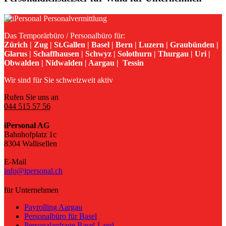
Das Temporärbüro / Personalbüro für:
Zürich | Zug | St.Gallen | Basel | Bern | Luzern | Graubünden |
Glarus | Schaffhausen | Schwyz | Solothurn | Thurgau | Uri |
Obwalden | Nidwalden | Aargau | Tessin
Wir sind für Sie schweizweit aktiv
Rufen Sie uns an
044 515 57 56
iPersonal AG
Bahnhofplatz 1c
8304 Wallisellen
E-Mail
info@ipersonal.ch
für Unternehmen
Payrolling Aargau
Personalbüro für Basel
Personalanfrage Basel-Land