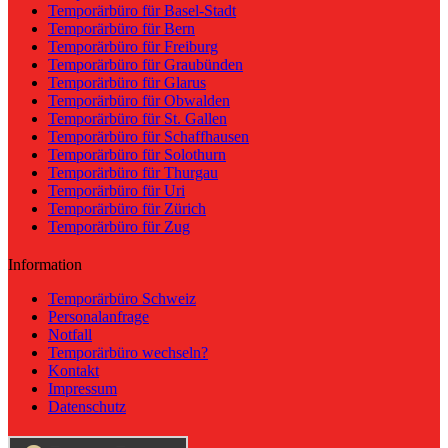
Temporärbüro für Basel-Stadt
Temporärbüro für Bern
Temporärbüro für Freiburg
Temporärbüro für Graubünden
Temporärbüro für Glarus
Temporärbüro für Obwalden
Temporärbüro für St. Gallen
Temporärbüro für Schaffhausen
Temporärbüro für Solothurn
Temporärbüro für Thurgau
Temporärbüro für Uri
Temporärbüro für Zürich
Temporärbüro für Zug
Information
Temporärbüro Schweiz
Personalanfrage
Notfall
Temporärbüro wechseln?
Kontakt
Impressum
Datenschutz