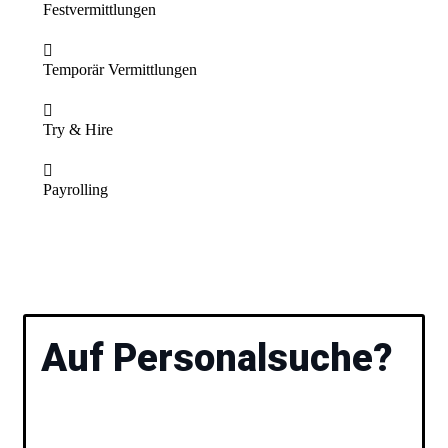
Festvermittlungen
Temporär Vermittlungen
Try & Hire
Payrolling
Auf Personalsuche?
Bitte füllen Sie das Formular aus, damit wir gemeinsam
Ihre offene Position besprechen und Ihnen geeignete
Kandidaten präsentieren können.
Personaldienstleister
für Wald