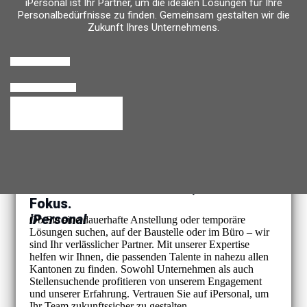
iPersonal ist Ihr Partner, um die idealen Lösungen für Ihre
Personalbedürfnisse zu finden. Gemeinsam gestalten wir die
Zukunft Ihres Unternehmens.
Personalanfrage
Rückruf anfordern
Temporärbüro Wechseln
Ihre Personalbedürfnisse, unser
Fokus.
iPersonal
Ob Sie eine dauerhafte Anstellung oder temporäre
Lösungen suchen, auf der Baustelle oder im Büro – wir
sind Ihr verlässlicher Partner. Mit unserer Expertise
helfen wir Ihnen, die passenden Talente in nahezu allen
Kantonen zu finden. Sowohl Unternehmen als auch
Stellensuchende profitieren von unserem Engagement
und unserer Erfahrung. Vertrauen Sie auf iPersonal, um
Ihr Team zukunftssicher zu gestalten.