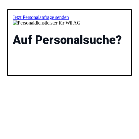
Jetzt Personalanfrage senden
Auf Personalsuche?
Füllen Sie das Formular aus und wir besprechen
anschließend gemeinsam Ihre Vakanz und stellen Ihnen
passende Kandidaten vor. Ihr
Personaldienstleister
für
Wil AG.
Unsere Experten helfen Ihnen
dabei, den idealen Job für Ihre