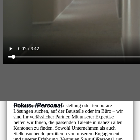
Ihre Personalbedürfnisse, unser
Fokus.
iPersonal
Ob Sie eine dauerhafte Anstellung oder temporäre
Lösungen suchen, auf der Baustelle oder im Büro – wir
sind Ihr verlässlicher Partner. Mit unserer Expertise
helfen wir Ihnen, die passenden Talente in nahezu allen
Kantonen zu finden. Sowohl Unternehmen als auch
Stellensuchende profitieren von unserem Engagement
und unserer Erfahrung. Vertrauen Sie auf iPersonal, um