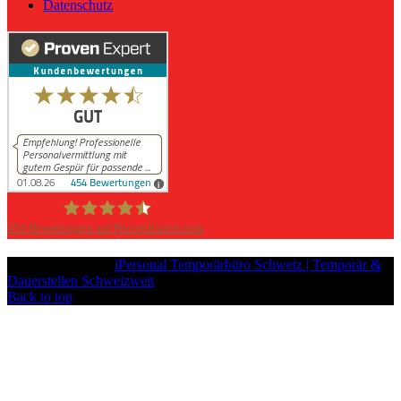
Datenschutz
454
Bewertungen auf ProvenExpert.com
iPersonal
Copyright © 2026
iPersonal Temporärbüro Schweiz | Temporär &
Dauerstellen Schweizweit
, All Rights Reserved.
Back to top