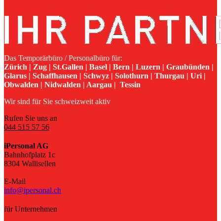
Das Temporärbüro / Personalbüro für:
Zürich | Zug | St.Gallen | Basel | Bern | Luzern | Graubünden |
Glarus | Schaffhausen | Schwyz | Solothurn | Thurgau | Uri |
Obwalden | Nidwalden | Aargau | Tessin
Wir sind für Sie schweizweit aktiv
Rufen Sie uns an
044 515 57 56
iPersonal AG
Bahnhofplatz 1c
8304 Wallisellen
E-Mail
info@ipersonal.ch
für Unternehmen