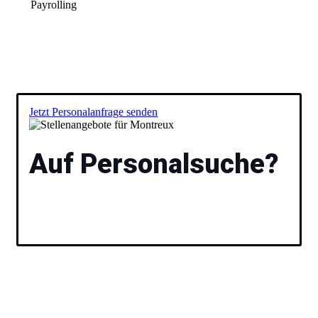
Payrolling
Jetzt Personalanfrage senden
Auf Personalsuche?
Füllen Sie das Formular aus und wir besprechen
anschließend gemeinsam Ihre Vakanz und stellen Ihnen
passende Kandidaten vor. Ihr
Stellenangebote
für
Montreux.