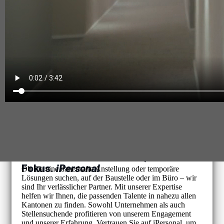
Ihre Personalbedürfnisse, unser
Fokus.
iPersonal
Ob Sie eine dauerhafte Anstellung oder temporäre
Lösungen suchen, auf der Baustelle oder im Büro – wir
sind Ihr verlässlicher Partner. Mit unserer Expertise
helfen wir Ihnen, die passenden Talente in nahezu allen
Kantonen zu finden. Sowohl Unternehmen als auch
Stellensuchende profitieren von unserem Engagement
und unserer Erfahrung. Vertrauen Sie auf iPersonal, um