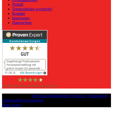
Notfall
Temporärbüro wechseln?
Kontakt
Impressum
Datenschutz
454
Bewertungen auf ProvenExpert.com
iPersonal
Copyright © 2026
iPersonal Temporärbüro Schweiz | Temporär &
Dauerstellen Schweizweit
, All Rights Reserved.
Back to top