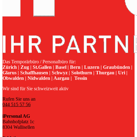
Das Temporärbüro / Personalbüro für:
Zürich | Zug | St.Gallen | Basel | Bern | Luzern | Graubünden |
Glarus | Schaffhausen | Schwyz | Solothurn | Thurgau | Uri |
Obwalden | Nidwalden | Aargau | Tessin
Wir sind für Sie schweizweit aktiv
Rufen Sie uns an
044 515 57 56
iPersonal AG
Bahnhofplatz 1c
8304 Wallisellen