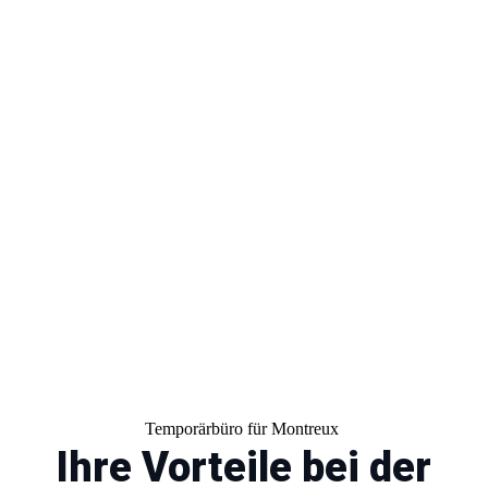
Unsere Experten helfen Ihnen
dabei, den idealen Job für Ihre
Bedürfnisse zu finden.
Temporärbüro für Montreux
Ihre Vorteile bei der