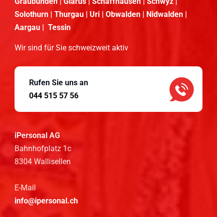
Graubünden | Glarus | Schaffhausen | Schwyz |
Solothurn | Thurgau | Uri | Obwalden | Nidwalden |
Aargau | Tessin
Wir sind für Sie schweizweit aktiv
Rufen Sie uns an
044 515 57 56
iPersonal AG
Bahnhofplatz 1c
8304 Wallisellen
E-Mail
info@ipersonal.ch