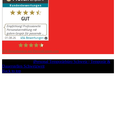
454
Bewertungen auf ProvenExpert.com
iPersonal
Copyright © 2026
iPersonal Temporärbüro Schweiz | Temporär &
Dauerstellen Schweizweit
, All Rights Reserved.
Back to top