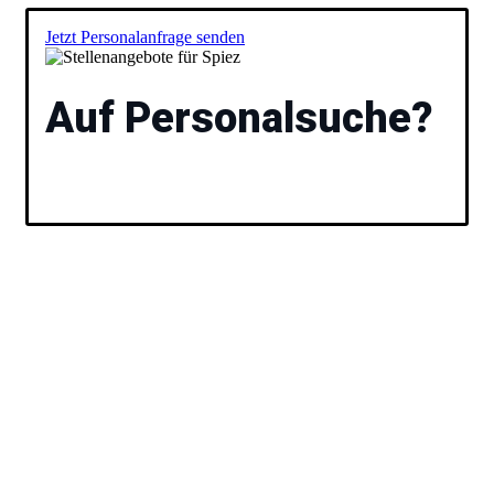
Jetzt Personalanfrage senden
Auf Personalsuche?
Füllen Sie das Formular aus und wir besprechen
anschließend gemeinsam Ihre Vakanz und stellen Ihnen
passende Kandidaten vor. Ihr
Stellenangebote
für Spiez.
Unsere Experten helfen Ihnen
dabei, den idealen Job für Ihre
Bedürfnisse zu finden.