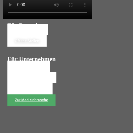
Für Bewerber
Jetzt Bewerben
Offene Stellen
Für Unternehmen
Personalanfrage
Temporärbüro Wechseln
Rückruf anfordern
Zur Medizinbranche