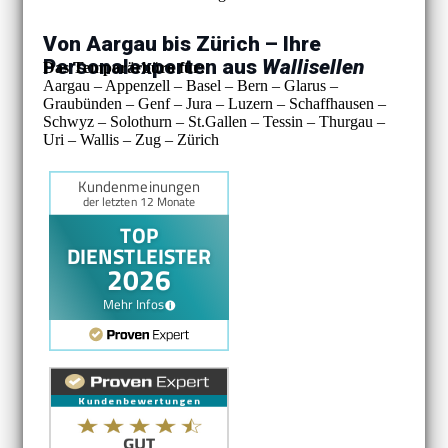
Von Aargau bis Zürich – Ihre
Personalexperten aus
Wallisellen
Das Temporärbüro für:
Aargau – Appenzell – Basel – Bern – Glarus –
Graubünden – Genf – Jura – Luzern – Schaffhausen –
Schwyz – Solothurn – St.Gallen – Tessin – Thurgau –
Uri – Wallis – Zug – Zürich