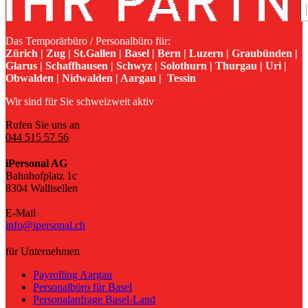
Das Temporärbüro / Personalbüro für:
Zürich | Zug | St.Gallen | Basel | Bern | Luzern | Graubünden |
Glarus | Schaffhausen | Schwyz | Solothurn | Thurgau | Uri |
Obwalden | Nidwalden | Aargau | Tessin
Wir sind für Sie schweizweit aktiv
Rufen Sie uns an
044 515 57 56
iPersonal AG
Bahnhofplatz 1c
8304 Wallisellen
E-Mail
info@ipersonal.ch
für Unternehmen
Payrolling Aargau
Personalbüro für Basel
Personalanfrage Basel-Land