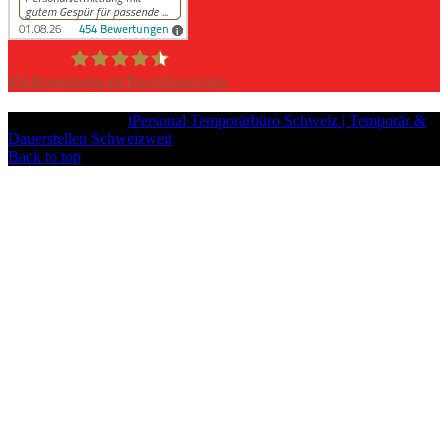
454
Bewertungen auf ProvenExpert.com
iPersonal
Copyright © 2026
iPersonal Temporärbüro Schweiz | Temporär &
Dauerstellen Schweizweit
, All Rights Reserved.
Back to top