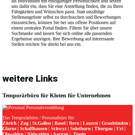
als Individuum mit einzigartiger Persönlichkeit und setzen
uns dafür ein, dass Sie eine Anstellung finden, die zu Ihren
Fähigkeiten und Wünschen passt. Statt unzählige
Stellenangebote selbst zu durchsuchen und Bewerbungen
einzureichen, können Sie bei uns offene Positionen auf
einem zentralen Portal finden. Filtern Sie über unsere
Suchmaske und lassen Sie sich online alle passenden
Ergebnisse anzeigen. Ihre Bewerbung auf interessante
Stellen reichen Sie direkt bei uns ein.
weitere Links
Temporärbüro für Kloten für Unternehmen
Das Temporärbüro / Personalbüro für:
Zürich | Zug | St.Gallen | Basel | Bern | Luzern | Graubünden |
Glarus | Schaffhausen | Schwyz | Solothurn | Thurgau | Uri |
Obwalden | Nidwalden | Aargau | Tessin