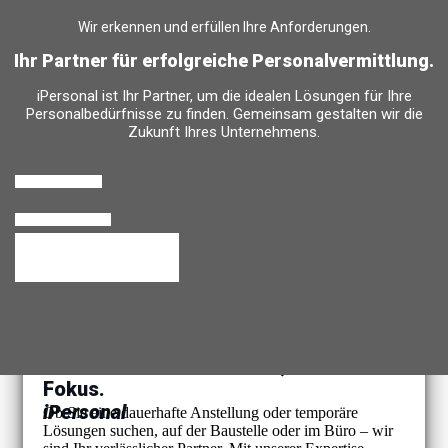
Wir erkennen und erfüllen Ihre Anforderungen.
Ihr Partner für erfolgreiche Personalvermittlung.
iPersonal ist Ihr Partner, um die idealen Lösungen für Ihre
Personalbedürfnisse zu finden. Gemeinsam gestalten wir die
Zukunft Ihres Unternehmens.
Personalanfrage
Rückruf anfordern
Temporärbüro Wechseln
Ihre Personalbedürfnisse, unser
Fokus.
iPersonal
Ob Sie eine dauerhafte Anstellung oder temporäre
Lösungen suchen, auf der Baustelle oder im Büro – wir