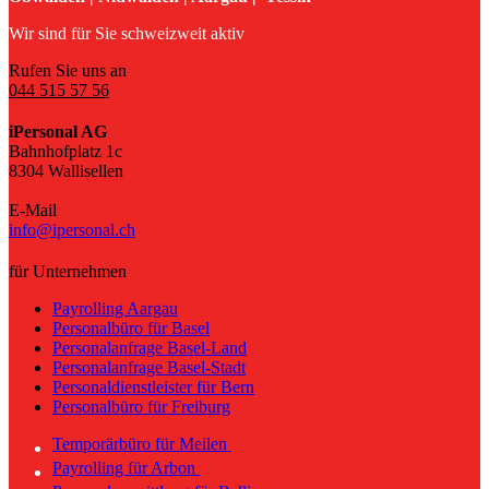
Wir sind für Sie schweizweit aktiv
Rufen Sie uns an
044 515 57 56
iPersonal AG
Bahnhofplatz 1c
8304 Wallisellen
E-Mail
info@ipersonal.ch
für Unternehmen
Payrolling Aargau
Personalbüro für Basel
Personalanfrage Basel-Land
Personalanfrage Basel-Stadt
Personaldienstleister für Bern
Personalbüro für Freiburg
Temporärbüro für Meilen
Payrolling für Arbon