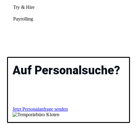
Try & Hire
Payrolling
Auf Personalsuche?
Bitte füllen Sie das Formular aus, damit wir gemeinsam
Ihre offene Position besprechen und Ihnen geeignete
Kandidaten präsentieren können.
Temporärbüro für
Kloten
Jetzt Personalanfrage senden