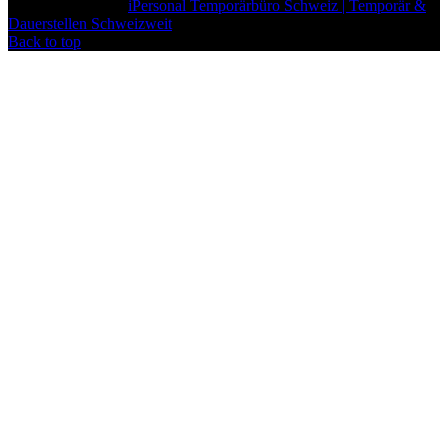
iPersonal
Copyright © 2026
iPersonal Temporärbüro Schweiz | Temporär &
Dauerstellen Schweizweit
, All Rights Reserved.
Back to top