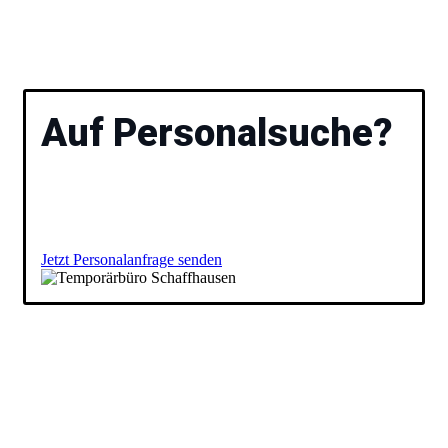
Auf Personalsuche?
Bitte füllen Sie das Formular aus, damit wir gemeinsam
Ihre offene Position besprechen und Ihnen geeignete
Kandidaten präsentieren können.
Temporärbüro für
Schaffhausen
Jetzt Personalanfrage senden