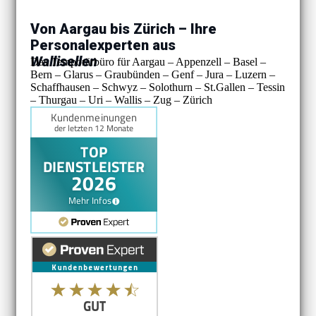
Von Aargau bis Zürich – Ihre
Personalexperten aus
Wallisellen
Das Temporärbüro für Aargau – Appenzell – Basel –
Bern – Glarus – Graubünden – Genf – Jura – Luzern –
Schaffhausen – Schwyz – Solothurn – St.Gallen – Tessin
– Thurgau – Uri – Wallis – Zug – Zürich