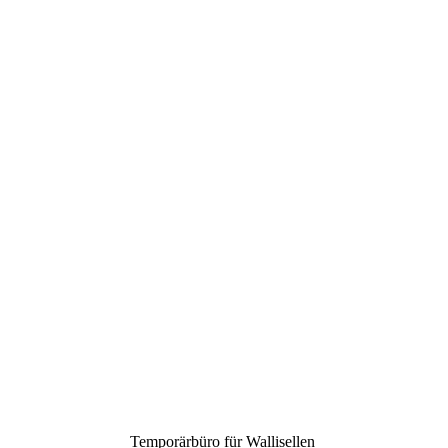
Unsere Experten helfen Ihnen
dabei, den idealen Job für Ihre
Bedürfnisse zu finden.
Temporärbüro für Wallisellen