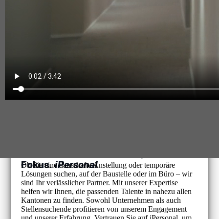
Ihre Personalbedürfnisse, unser
Fokus.
iPersonal
Ob Sie eine dauerhafte Anstellung oder temporäre
Lösungen suchen, auf der Baustelle oder im Büro – wir
sind Ihr verlässlicher Partner. Mit unserer Expertise
helfen wir Ihnen, die passenden Talente in nahezu allen
Kantonen zu finden. Sowohl Unternehmen als auch
Stellensuchende profitieren von unserem Engagement
und unserer Erfahrung. Vertrauen Sie auf iPersonal, um