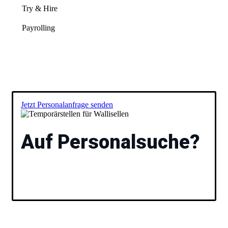
Try & Hire
Payrolling
Jetzt Personalanfrage senden
Auf Personalsuche?
Füllen Sie das Formular aus und wir besprechen
anschließend gemeinsam Ihre Vakanz und stellen Ihnen
passende Kandidaten vor. Ihr
Temporärstellen
für
Wallisellen.