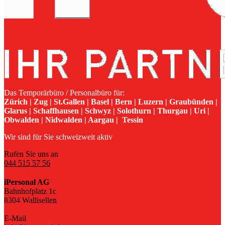
Das Temporärbüro / Personalbüro für:
Zürich | Zug | St.Gallen | Basel | Bern | Luzern | Graubünden |
Glarus | Schaffhausen | Schwyz | Solothurn | Thurgau | Uri |
Obwalden | Nidwalden | Aargau | Tessin
Wir sind für Sie schweizweit aktiv
Rufen Sie uns an
044 515 57 56
iPersonal AG
Bahnhofplatz 1c
8304 Wallisellen
E-Mail