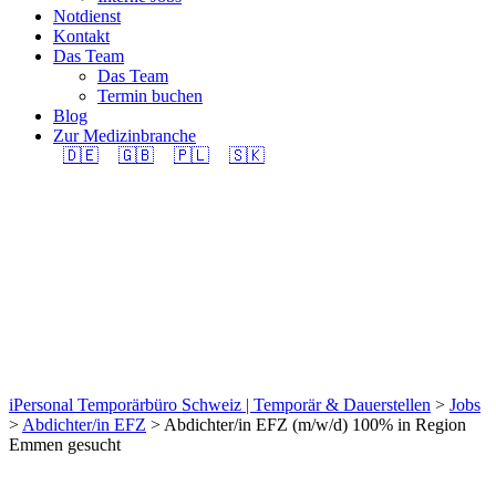
Notdienst
Kontakt
Das Team
Das Team
Termin buchen
Blog
Zur Medizinbranche
🇩🇪
🇬🇧
🇵🇱
🇸🇰
Abdichter/in EFZ
(m/w/d) 100% in
Region Emmen gesucht
iPersonal Temporärbüro Schweiz | Temporär & Dauerstellen
>
Jobs
>
Abdichter/in EFZ
>
Abdichter/in EFZ (m/w/d) 100% in Region
Emmen gesucht