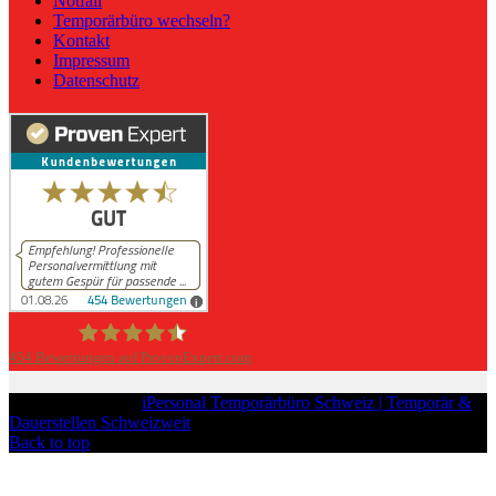
Notfall
Temporärbüro wechseln?
Kontakt
Impressum
Datenschutz
454
Bewertungen auf ProvenExpert.com
iPersonal
Copyright © 2026
iPersonal Temporärbüro Schweiz | Temporär &
Dauerstellen Schweizweit
, All Rights Reserved.
Back to top