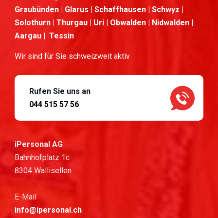
Graubünden | Glarus | Schaffhausen | Schwyz |
Solothurn | Thurgau | Uri | Obwalden | Nidwalden |
Aargau | Tessin
Wir sind für Sie schweizweit aktiv
Rufen Sie uns an
044 515 57 56
iPersonal AG
Bahnhofplatz 1c
8304 Wallisellen
E-Mail
info@ipersonal.ch