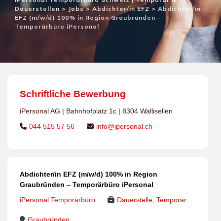
Dauerstellen
>
Jobs
>
Abdichter/in EFZ
>
Abdichter/in
EFZ (m/w/d) 100% in Region Graubründen –
Temporärbüro iPersonal
Schriftliche Bewerbung
iPersonal AG | Bahnhofplatz 1c | 8304 Wallisellen
044 515 57 56
info@ipersonal.ch
Abdichter/in EFZ (m/w/d) 100% in Region
Graubründen – Temporärbüro iPersonal
iPersonal Temporärbüro
Dauerstelle, Temporär
Graubründen