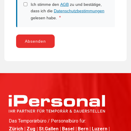
Ich stimme den
AGB
zu und bestätige,
dass ich die
Datenschutzbestimmungen
*
gelesen habe.
Absenden
Das Temporärbüro / Personalbüro für:
Zürich | Zug | St.Gallen | Basel | Bern | Luzern |