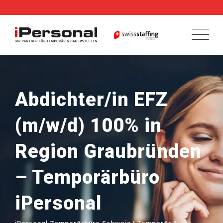
Skip
to
content
Abdichter/in EFZ
(m/w/d) 100% in
Region Graubründen
– Temporärbüro
iPersonal
iPersonal Temporärbüro Schweiz | Temporär &