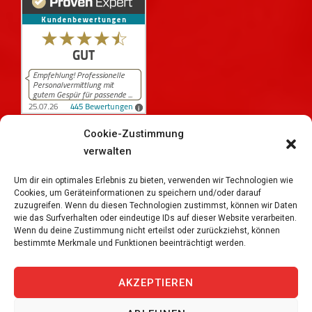
Cookie-Zustimmung
verwalten
445
Bewertungen auf ProvenExpert.com
iPersonal
Um dir ein optimales Erlebnis zu bieten, verwenden wir Technologien wie
Cookies, um Geräteinformationen zu speichern und/oder darauf
zuzugreifen. Wenn du diesen Technologien zustimmst, können wir Daten
wie das Surfverhalten oder eindeutige IDs auf dieser Website verarbeiten.
Wenn du deine Zustimmung nicht erteilst oder zurückziehst, können
bestimmte Merkmale und Funktionen beeinträchtigt werden.
Copyright © 2026
iPersonal Temporärbüro Schweiz |
Temporär & Dauerstellen Schweizweit
, All Rights
AKZEPTIEREN
Reserved.