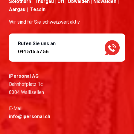
Solothurn | Thurgau | Uri | Obwalden | Nidwalden |
Aargau | Tessin
Wir sind für Sie schweizweit aktiv
Rufen Sie uns an
044 515 57 56
iPersonal AG
Bahnhofplatz 1c
8304 Wallisellen
E-Mail
info@ipersonal.ch