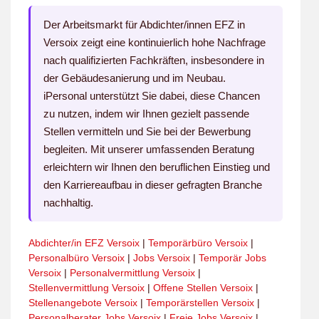
Der Arbeitsmarkt für Abdichter/innen EFZ in
Versoix zeigt eine kontinuierlich hohe Nachfrage
nach qualifizierten Fachkräften, insbesondere in
der Gebäudesanierung und im Neubau.
iPersonal unterstützt Sie dabei, diese Chancen
zu nutzen, indem wir Ihnen gezielt passende
Stellen vermitteln und Sie bei der Bewerbung
begleiten. Mit unserer umfassenden Beratung
erleichtern wir Ihnen den beruflichen Einstieg und
den Karriereaufbau in dieser gefragten Branche
nachhaltig.
Abdichter/in EFZ Versoix
|
Temporärbüro Versoix
|
Personalbüro Versoix
|
Jobs Versoix
|
Temporär Jobs
Versoix
|
Personalvermittlung Versoix
|
Stellenvermittlung Versoix
|
Offene Stellen Versoix
|
Stellenangebote Versoix
|
Temporärstellen Versoix
|
Personalberater Jobs Versoix
|
Freie Jobs Versoix
|