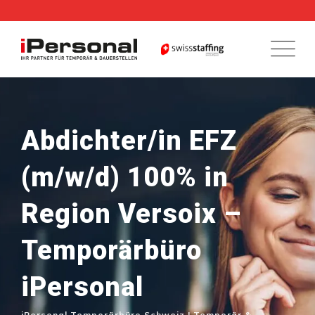
Skip
to
content
Abdichter/in EFZ
(m/w/d) 100% in
Region Versoix –
Temporärbüro
iPersonal
iPersonal Temporärbüro Schweiz | Temporär &