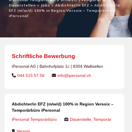
Dauerstellen
>
Jobs
>
Abdichter/in EFZ
>
Abdichter/in
EFZ (m/w/d) 100% in Region Versoix – Temporärbüro
iPersonal
Schriftliche Bewerbung
iPersonal AG | Bahnhofplatz 1c | 8304 Wallisellen
044 515 57 56
info@ipersonal.ch
Abdichter/in EFZ (m/w/d) 100% in Region Versoix –
Temporärbüro iPersonal
iPersonal Temporärbüro
Dauerstelle, Temporär
Versoix