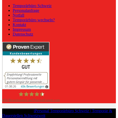
Temporärbüro Schweiz
Personalanfrage
Notfall
Temporärbüro wechseln?
Kontakt
Impressum
Datenschutz
454
Bewertungen auf ProvenExpert.com
iPersonal
Copyright © 2026
iPersonal Temporärbüro Schweiz | Temporär &
Dauerstellen Schweizweit
, All Rights Reserved.