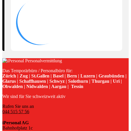
Das Temporärbüro / Personalbüro für:
Zürich | Zug | St.Gallen | Basel | Bern | Luzern | Graubünden |
Glarus | Schaffhausen | Schwyz | Solothurn | Thurgau | Uri |
Obwalden | Nidwalden | Aargau | Tessin
Wir sind für Sie schweizweit aktiv
Rufen Sie uns an
044 515 57 56
iPersonal AG
Bahnhofplatz 1c