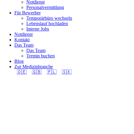
Notdienst
Personalvermittlung
Für Bewerber
Temporärbüro wechseln
Lebenslauf hochladen
Interne Jobs
Notdienst
Kontakt
Das Team
Das Team
Termin buchen
Blog
Zur Medizinbranche
🇩🇪
🇬🇧
🇵🇱
🇸🇰
Agrarpraktiker/in EFZ
(m/w/d) 100% in
Region Bellinzona