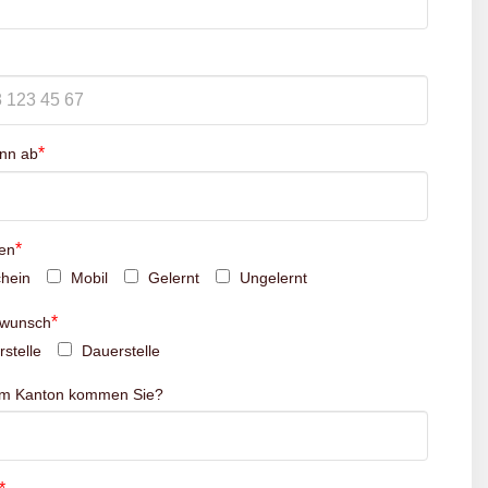
*
inn ab
*
en
hein
Mobil
Gelernt
Ungelernt
*
swunsch
stelle
Dauerstelle
em Kanton kommen Sie?