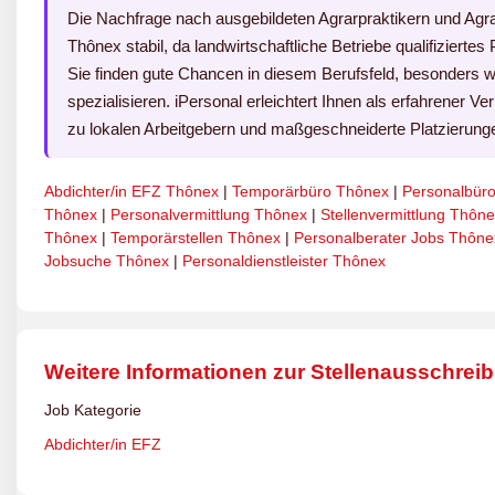
Die Nachfrage nach ausgebildeten Agrarpraktikern und Agrar
Thônex stabil, da landwirtschaftliche Betriebe qualifiziertes
Sie finden gute Chancen in diesem Berufsfeld, besonders w
spezialisieren. iPersonal erleichtert Ihnen als erfahrener Ve
zu lokalen Arbeitgebern und maßgeschneiderte Platzierunge
Abdichter/in EFZ Thônex
|
Temporärbüro Thônex
|
Personalbür
Thônex
|
Personalvermittlung Thônex
|
Stellenvermittlung Thôn
Thônex
|
Temporärstellen Thônex
|
Personalberater Jobs Thône
Jobsuche Thônex
|
Personaldienstleister Thônex
Weitere Informationen zur Stellenausschrei
Job Kategorie
Abdichter/in EFZ