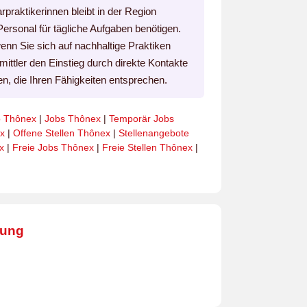
praktikerinnen bleibt in der Region
 Personal für tägliche Aufgaben benötigen.
enn Sie sich auf nachhaltige Praktiken
rmittler den Einstieg durch direkte Kontakte
n, die Ihren Fähigkeiten entsprechen.
o Thônex
|
Jobs Thônex
|
Temporär Jobs
ex
|
Offene Stellen Thônex
|
Stellenangebote
x
|
Freie Jobs Thônex
|
Freie Stellen Thônex
|
bung