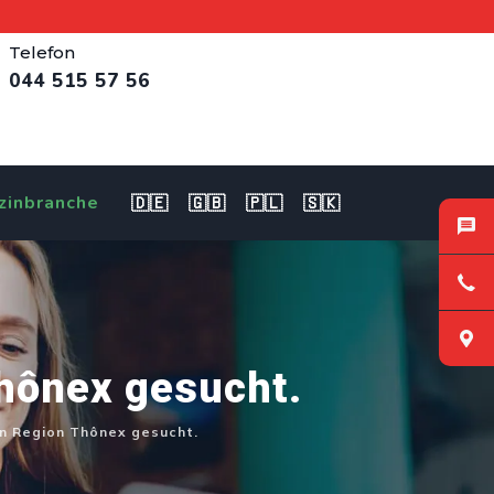
Telefon
044 515 57 56
zinbranche
🇩🇪
🇬🇧
🇵🇱
🇸🇰
Thônex gesucht.
in Region Thônex gesucht.