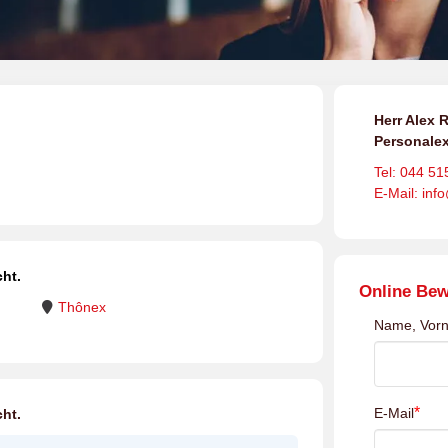
Herr Alex R
Personalex
Tel: 044 51
E-Mail: inf
ht.
Online Be
Thônex
Name, Vor
*
E-Mail
ht.