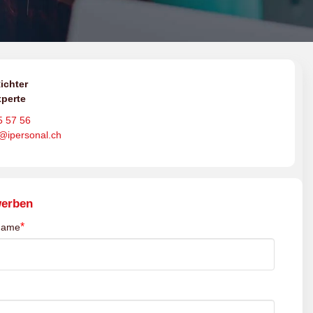
ichter
perte
5 57 56
o@ipersonal.ch
werben
*
name