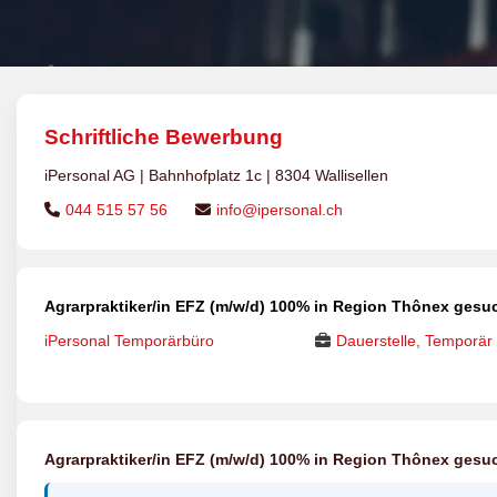
Schriftliche Bewerbung
iPersonal AG | Bahnhofplatz 1c | 8304 Wallisellen
044 515 57 56
info@ipersonal.ch
Agrarpraktiker/in EFZ (m/w/d) 100% in Region Thônex gesuc
iPersonal Temporärbüro
Dauerstelle, Temporär
Agrarpraktiker/in EFZ (m/w/d) 100% in Region Thônex gesuc