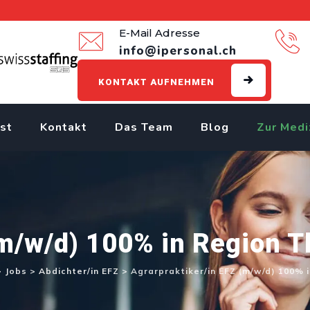
E-Mail Adresse
info@ipersonal.ch
KONTAKT AUFNEHMEN
st
Kontakt
Das Team
Blog
Zur Medi
(m/w/d) 100% in Region 
>
Jobs
>
Abdichter/in EFZ
>
Agrarpraktiker/in EFZ (m/w/d) 100% 