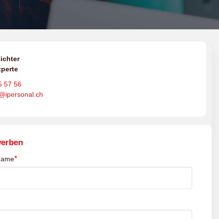
ichter
perte
5 57 56
o@ipersonal.ch
werben
*
name