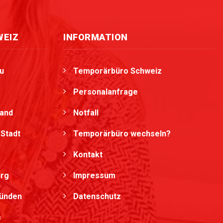
WEIZ
INFORMATION
u
Temporärbüro Schweiz
Personalanfrage
land
Notfall
Stadt
Temporärbüro wechseln?
Kontakt
urg
Impressum
bünden
Datenschutz
s