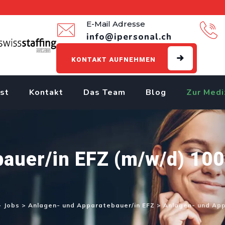
E-Mail Adresse
info@ipersonal.ch
KONTAKT AUFNEHMEN
st
Kontakt
Das Team
Blog
Zur Medi
auer/in EFZ (m/w/d) 100
>
Jobs
>
Anlagen- und Apparatebauer/in EFZ
>
Anlagen- und App