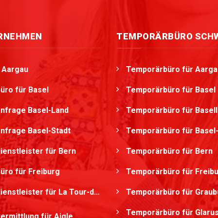
ERNEHMEN
TEMPORÄRBÜRO SCH
g Aargau
Temporärbüro für Aarga
üro für Basel
Temporärbüro für Basel
nfrage Basel-Land
Temporärbüro für Basel
nfrage Basel-Stadt
Temporärbüro für Basel-
ienstleister für Bern
Temporärbüro für Bern
üro für Freiburg
Temporärbüro für Freib
nstleister für La Tour-de-Peilz
Temporärbüro für Grau
Temporärbüro für Glaru
ermittlung für Aigle