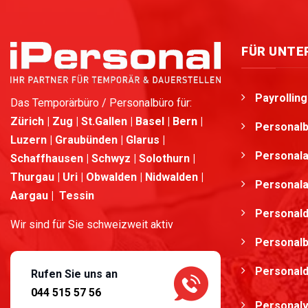
FÜR UNT
Payrollin
Das Temporärbüro / Personalbüro für:
Zürich | Zug | St.Gallen | Basel | Bern |
Personalb
Luzern | Graubünden | Glarus |
Personala
Schaffhausen | Schwyz | Solothurn |
Thurgau | Uri | Obwalden | Nidwalden |
Personala
Aargau | Tessin
Personald
Wir sind für Sie schweizweit aktiv
Personalb
Personaldie
Rufen Sie uns an
044 515 57 56
Personalv