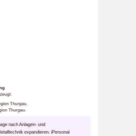
ung
zeugt.
egion Thurgau.
egion Thurgau.
rage nach Anlagen- und
etalltechnik expandieren. iPersonal