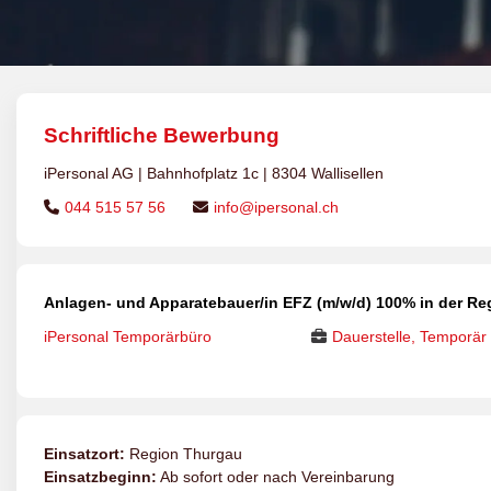
Schriftliche Bewerbung
iPersonal AG | Bahnhofplatz 1c | 8304 Wallisellen
044 515 57 56
info@ipersonal.ch
Anlagen- und Apparatebauer/in EFZ (m/w/d) 100% in der Re
iPersonal Temporärbüro
Dauerstelle, Temporär
Einsatzort:
Region Thurgau
Einsatzbeginn:
Ab sofort oder nach Vereinbarung