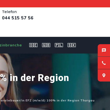
Telefon
044 515 57 56
zinbranche
🇩🇪
🇬🇧
🇵🇱
🇸🇰
% in der Region
aratebauer/in EFZ (m/w/d) 100% in der Region Thurgau