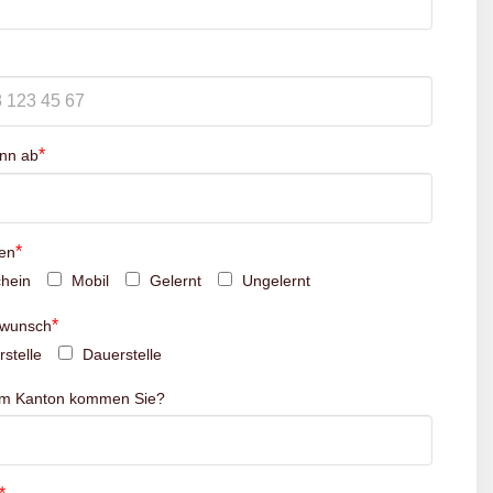
*
inn ab
*
en
hein
Mobil
Gelernt
Ungelernt
*
swunsch
stelle
Dauerstelle
em Kanton kommen Sie?