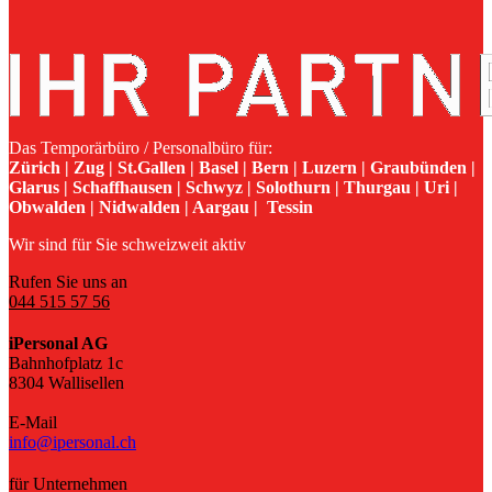
Das Temporärbüro / Personalbüro für:
Zürich | Zug | St.Gallen | Basel | Bern | Luzern | Graubünden |
Glarus | Schaffhausen | Schwyz | Solothurn | Thurgau | Uri |
Obwalden | Nidwalden | Aargau | Tessin
Wir sind für Sie schweizweit aktiv
Rufen Sie uns an
044 515 57 56
iPersonal AG
Bahnhofplatz 1c
8304 Wallisellen
E-Mail
info@ipersonal.ch
für Unternehmen