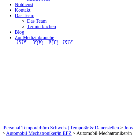
Notdienst
Kontakt
Das Team
Das Team
Termin buchen
Blog
Zur Medizinbranche
🇩🇪
🇬🇧
🇵🇱
🇸🇰
Automobil-
Mechatroniker/in EFZ
(m/w/d) 100% in
Region Kloten gesucht.
iPersonal Temporärbüro Schweiz | Temporär & Dauerstellen
>
Jobs
>
Automobil-Mechatroniker/in EFZ
>
Automobil-Mechatroniker/in