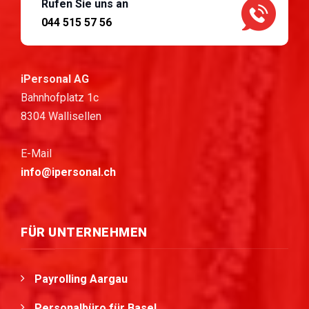
Rufen Sie uns an
044 515 57 56
iPersonal AG
Bahnhofplatz 1c
8304 Wallisellen
E-Mail
info@ipersonal.ch
FÜR UNTERNEHMEN
Payrolling Aargau
Personalbüro für Basel