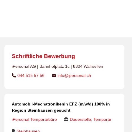
Dauerstellen
>
Jobs
>
Automobil-Mechatroniker/in EFZ
>
Automobil-Mechatroniker/in EFZ (m/w/d) 100% in
Region Steinhausen gesucht.
Schriftliche Bewerbung
iPersonal AG | Bahnhofplatz 1c | 8304 Wallisellen
044 515 57 56
info@ipersonal.ch
Automobil-Mechatroniker/in EFZ (m/w/d) 100% in
Region Steinhausen gesucht.
iPersonal Temporärbüro
Dauerstelle, Temporär
Steinhausen