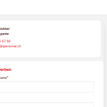
ichter
perte
5 57 56
o@ipersonal.ch
werben
*
name