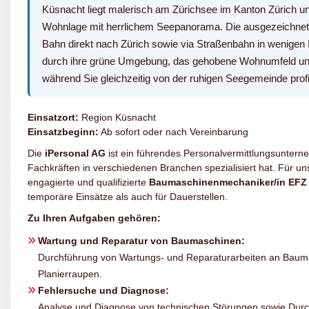
Küsnacht liegt malerisch am Zürichsee im Kanton Zürich und 
Wohnlage mit herrlichem Seepanorama. Die ausgezeichnete
Bahn direkt nach Zürich sowie via Straßenbahn in wenigen M
durch ihre grüne Umgebung, das gehobene Wohnumfeld und
während Sie gleichzeitig von der ruhigen Seegemeinde profi
Einsatzort:
Region Küsnacht
Einsatzbeginn:
Ab sofort oder nach Vereinbarung
Die
iPersonal AG
ist ein führendes Personalvermittlungsunterne
Fachkräften in verschiedenen Branchen spezialisiert hat. Für 
engagierte und qualifizierte
Baumaschinenmechaniker/in EFZ
temporäre Einsätze als auch für Dauerstellen.
Zu Ihren Aufgaben gehören:
Wartung und Reparatur von Baumaschinen:
Durchführung von Wartungs- und Reparaturarbeiten an Baum
Planierraupen.
Fehlersuche und Diagnose:
Analyse und Diagnose von technischen Störungen sowie Durc