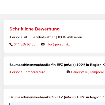
Schriftliche Bewerbung
iPersonal AG | Bahnhofplatz 1c | 8304 Wallisellen
044 515 57 56
info@ipersonal.ch
Baumaschinenmechaniker/in EFZ (m/w/d) 100% in Region K
iPersonal Temporärbüro
Dauerstelle, Temporär
Baumaschinenmechaniker/in EFZ (m/w/d) 100% in Region K