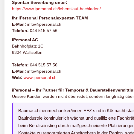
Spontan Bewerbung unter:
https://www.ipersonal.ch/lebenslauf-hochladen/
Ihr iPersonal Personalexperten TEAM
E-Mail:
info@ipersonal.ch
Telefon:
044 515 57 56
iPersonal AG
Bahnhofplatz 1C
8304 Wallisellen
Telefon:
044 515 57 56
E-Mail:
info@ipersonal.ch
Web:
www.ipersonal.ch
iPersonal – Ihr Partner für Temporär & Dauerstellenvermittl
Unsere Kunden werden nicht überredet, sondern langfristig über
Baumaschinenmechaniker/innen EFZ sind in Küsnacht stark 
Bauindustrie kontinuierlich wächst und qualifizierte Fachkrä
beim Berufseinstieg durch maßgeschneiderte Platzierunge
Kontakte zu renommierten Arbeitgebern in der Region, sodas