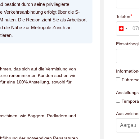
besticht durch seine privilegierte
 Verkehrsanbindung erfolgt über die S-
*
Telefon
inuten. Die Region zieht Sie als Arbeitsort
 die Nähe zur Metropole Zürich an,
tieren.
Einsatzbeg
hmen, das sich auf die Vermittlung von
Information
unsere renommierten Kunden suchen wir
Führersc
für eine 100% Anstellung, sowohl für
Anstellung
Temporär
Aus welch
aschinen, wie Baggern, Radladern und
hführung der notwendigen Reparaturen.