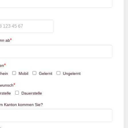
*
inn ab
*
en
hein
Mobil
Gelernt
Ungelernt
*
swunsch
stelle
Dauerstelle
em Kanton kommen Sie?