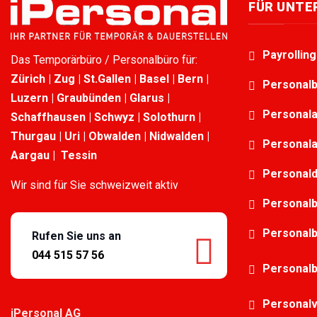
FÜR UNT
Payrollin
Das Temporärbüro / Personalbüro für:
Zürich | Zug | St.Gallen | Basel | Bern |
Personalb
Luzern | Graubünden | Glarus |
Personala
Schaffhausen | Schwyz | Solothurn |
Thurgau | Uri | Obwalden | Nidwalden |
Personala
Aargau | Tessin
Personald
Wir sind für Sie schweizweit aktiv
Personalb
Personalb
Rufen Sie uns an
044 515 57 56
Personalb
Personalv
iPersonal AG