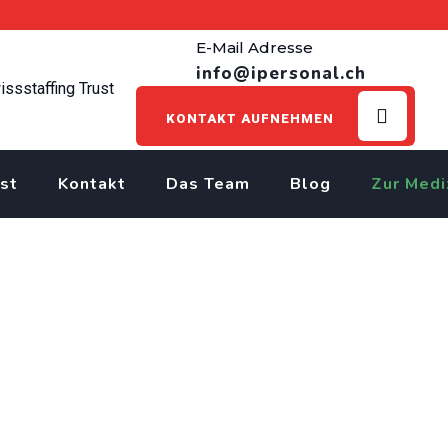
E-Mail Adresse
info@ipersonal.ch
KONTAKT AUFNEHMEN
st
Kontakt
Das Team
Blog
Zur Medi
r/in EFZ (m/w/d) 100% 
>
Jobs
>
Baumaschinenmechaniker/in EFZ
>
Baumaschinenmechani