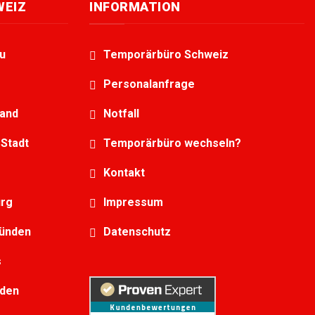
WEIZ
INFORMATION
u
Temporärbüro Schweiz
Personalanfrage
land
Notfall
Stadt
Temporärbüro wechseln?
Kontakt
urg
Impressum
bünden
Datenschutz
s
lden