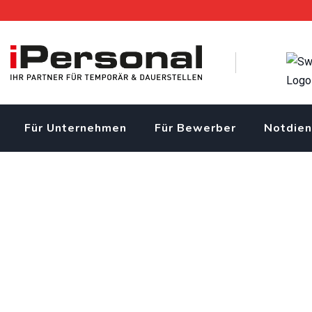
Skip
to
content
Für Unternehmen
Für Bewerber
Notdien
Baumaschinenmechanike
gesucht.
iPersonal Temporärbüro Schweiz | Temporär & Dauerstellen