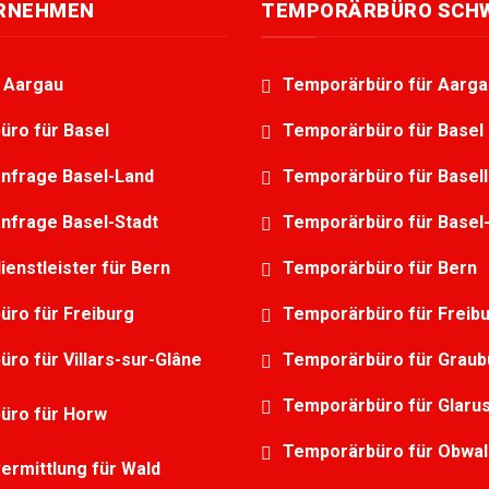
ERNEHMEN
TEMPORÄRBÜRO SCH
g Aargau
Temporärbüro für Aarga
üro für Basel
Temporärbüro für Basel
nfrage Basel-Land
Temporärbüro für Basel
nfrage Basel-Stadt
Temporärbüro für Basel-
ienstleister für Bern
Temporärbüro für Bern
üro für Freiburg
Temporärbüro für Freib
üro für Villars-sur-Glâne
Temporärbüro für Grau
Temporärbüro für Glaru
üro für Horw
Temporärbüro für Obwa
ermittlung für Wald