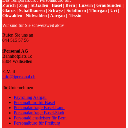
Das Temporärbüro / Personalbüro für:
Zürich | Zug | St.Gallen | Basel | Bern | Luzern | Graubünden |
Glarus | Schaffhausen | Schwyz | Solothurn | Thurgau | Uri |
Obwalden | Nidwalden | Aargau | Tessin
Wir sind für Sie schweizweit aktiv
Rufen Sie uns an
044 515 57 56
iPersonal AG
Bahnhofplatz 1c
8304 Wallisellen
E-Mail
info@ipersonal.ch
für Unternehmen
Payrolling Aargau
Personalbüro für Basel
Personalanfrage Basel-Land
Personalanfrage Basel-Stadt
Personaldienstleister für Bern
Personalbüro für Freiburg