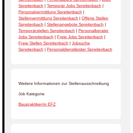
Spreitenbach
|
Temporär Jobs Spreitenbach
|
Personalvermittlung Spreitenbach
|
Stellenvermittlung Spreitenbach
|
Offene Stellen
Spreitenbach
|
Stellenangebote Spreitenbach
|
Temporärstellen Spreitenbach
|
Personalberater
Jobs Spreitenbach
|
Freie Jobs Spreitenbach
|
Freie Stellen Spreitenbach
|
Jobsuche
Spreitenbach
|
Personaldienstleister Spreitenbach
Weitere Informationen zur Stellenausschreibung
Job Kategorie
Baupraktiker/in EFZ