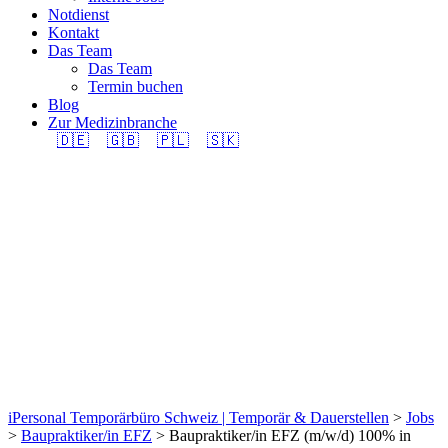
Notdienst
Kontakt
Das Team
Das Team
Termin buchen
Blog
Zur Medizinbranche
🇩🇪
🇬🇧
🇵🇱
🇸🇰
Baupraktiker/in EFZ
(m/w/d) 100% in
Region Spreitenbach
gesucht.
iPersonal Temporärbüro Schweiz | Temporär & Dauerstellen
>
Jobs
>
Baupraktiker/in EFZ
>
Baupraktiker/in EFZ (m/w/d) 100% in