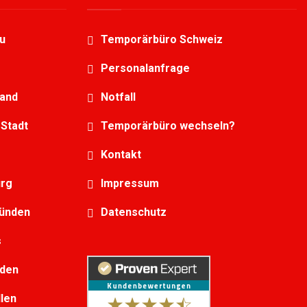
u
Temporärbüro Schweiz
Personalanfrage
land
Notfall
Stadt
Temporärbüro wechseln?
Kontakt
urg
Impressum
bünden
Datenschutz
s
lden
llen