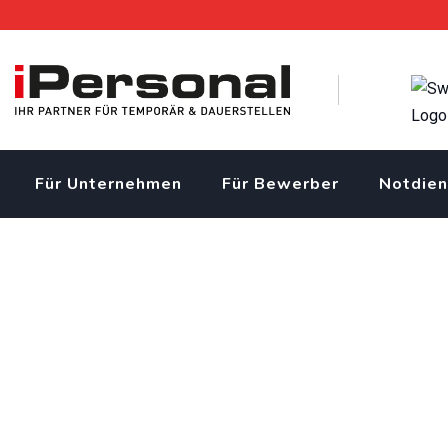
Skip
to
content
Für Unternehmen
Für Bewerber
Notdien
Bauschreiner EFZ (m/w/
iPersonal Temporärbüro Schweiz | Temporär & Dauerstellen