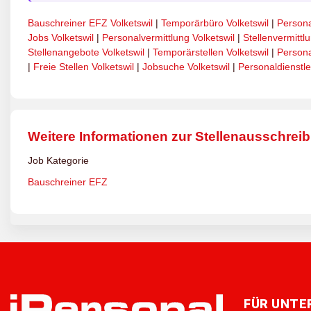
Bauschreiner EFZ Volketswil
|
Temporärbüro Volketswil
|
Persona
Jobs Volketswil
|
Personalvermittlung Volketswil
|
Stellenvermittl
Stellenangebote Volketswil
|
Temporärstellen Volketswil
|
Persona
|
Freie Stellen Volketswil
|
Jobsuche Volketswil
|
Personaldienstlei
Weitere Informationen zur Stellenausschrei
Job Kategorie
Bauschreiner EFZ
FÜR UNT