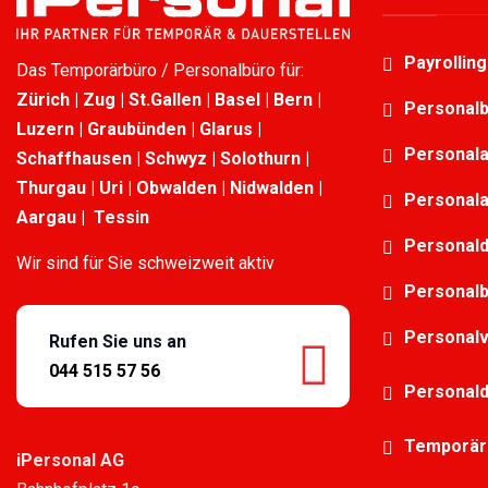
Payrollin
Das Temporärbüro / Personalbüro für:
Zürich | Zug | St.Gallen | Basel | Bern |
Personalb
Luzern | Graubünden | Glarus |
Personala
Schaffhausen | Schwyz | Solothurn |
Thurgau | Uri | Obwalden | Nidwalden |
Personala
Aargau | Tessin
Personald
Wir sind für Sie schweizweit aktiv
Personalb
Personalv
Rufen Sie uns an
044 515 57 56
Personald
Temporärb
iPersonal AG