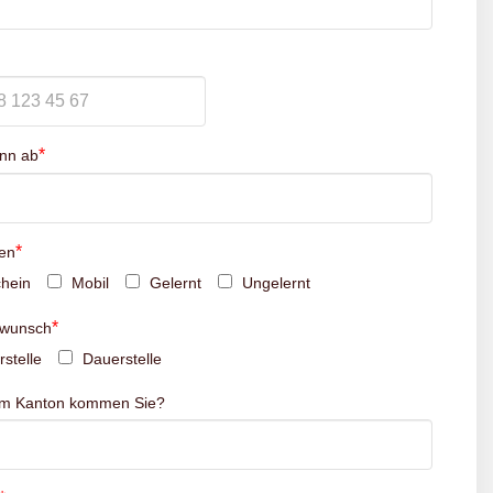
*
inn ab
*
en
hein
Mobil
Gelernt
Ungelernt
*
swunsch
stelle
Dauerstelle
em Kanton kommen Sie?