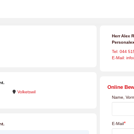
Herr Alex R
Personalex
Tel: 044 51
E-Mail: inf
ht.
Online Be
Volketswil
Name, Vor
*
E-Mail
ht.