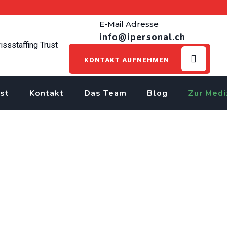
E-Mail Adresse
info@ipersonal.ch
KONTAKT AUFNEHMEN
st
Kontakt
Das Team
Blog
Zur Medi
d) 100% in Region Volke
>
Jobs
>
Bauschreiner EFZ
>
Bauschreiner EFZ (m/w/d) 100% in R