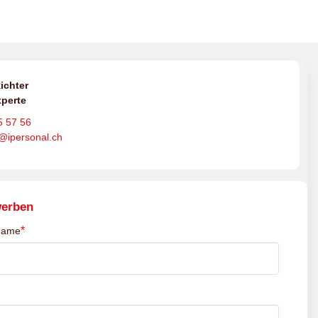
ichter
perte
5 57 56
o@ipersonal.ch
werben
*
name