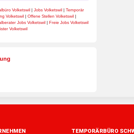
lbüro Volketswil
|
Jobs Volketswil
|
Temporär
ung Volketswil
|
Offene Stellen Volketswil
|
lberater Jobs Volketswil
|
Freie Jobs Volketswil
ster Volketswil
bung
ERNEHMEN
TEMPORÄRBÜRO SCH