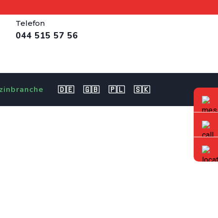
Telefon
044 515 57 56
zinbranche
🇩🇪
🇬🇧
🇵🇱
🇸🇰
tswil gesucht.
egion Volketswil gesucht.