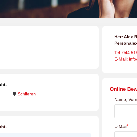
Herr Alex R
Personalex
Tel: 044 51
E-Mail: inf
cht.
Online Be
Schlieren
Name, Vor
*
E-Mail
cht.