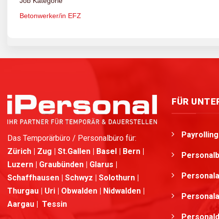
Job Kategorie
Betonwerker/in EFZ
FÜR UNT
Payrollin
Das Temporärbüro / Personalbüro für:
Zürich | Zug | St.Gallen | Basel | Bern |
Personalb
Luzern | Graubünden | Glarus |
Personala
Schaffhausen | Schwyz | Solothurn |
Thurgau | Uri | Obwalden | Nidwalden |
Personala
Aargau | Tessin
Personald