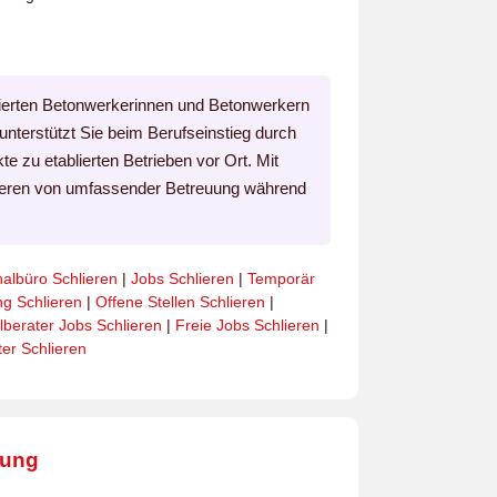
izierten Betonwerkerinnen und Betonwerkern
l unterstützt Sie beim Berufseinstieg durch
kte zu etablierten Betrieben vor Ort. Mit
fitieren von umfassender Betreuung während
albüro Schlieren
|
Jobs Schlieren
|
Temporär
ng Schlieren
|
Offene Stellen Schlieren
|
lberater Jobs Schlieren
|
Freie Jobs Schlieren
|
ter Schlieren
bung