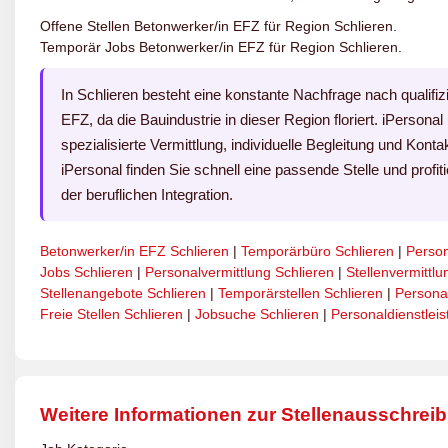
Offene Stellen Betonwerker/in EFZ für Region Schlieren.
Temporär Jobs Betonwerker/in EFZ für Region Schlieren.
In Schlieren besteht eine konstante Nachfrage nach qualif
EFZ, da die Bauindustrie in dieser Region floriert. iPersona
spezialisierte Vermittlung, individuelle Begleitung und Konta
iPersonal finden Sie schnell eine passende Stelle und pro
der beruflichen Integration.
Betonwerker/in EFZ Schlieren
|
Temporärbüro Schlieren
|
Person
Jobs Schlieren
|
Personalvermittlung Schlieren
|
Stellenvermittlu
Stellenangebote Schlieren
|
Temporärstellen Schlieren
|
Persona
Freie Stellen Schlieren
|
Jobsuche Schlieren
|
Personaldienstleis
Weitere Informationen zur Stellenausschrei