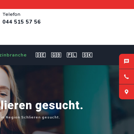
Telefon
044 515 57 56
zinbranche
🇩🇪
🇬🇧
🇵🇱
🇸🇰
lieren gesucht.
in Region Schlieren gesucht.