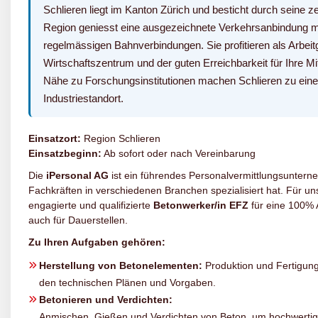
Schlieren liegt im Kanton Zürich und besticht durch seine z
Region geniesst eine ausgezeichnete Verkehrsanbindung m
regelmässigen Bahnverbindungen. Sie profitieren als Arbe
Wirtschaftszentrum und der guten Erreichbarkeit für Ihre Mita
Nähe zu Forschungsinstitutionen machen Schlieren zu ein
Industriestandort.
Einsatzort:
Region Schlieren
Einsatzbeginn:
Ab sofort oder nach Vereinbarung
Die
iPersonal AG
ist ein führendes Personalvermittlungsunterne
Fachkräften in verschiedenen Branchen spezialisiert hat. Für 
engagierte und qualifizierte
Betonwerker/in EFZ
für eine 100% A
auch für Dauerstellen.
Zu Ihren Aufgaben gehören:
Herstellung von Betonelementen:
Produktion und Fertigun
den technischen Plänen und Vorgaben.
Betonieren und Verdichten:
Anmischen, Gießen und Verdichten von Beton, um hochwertig