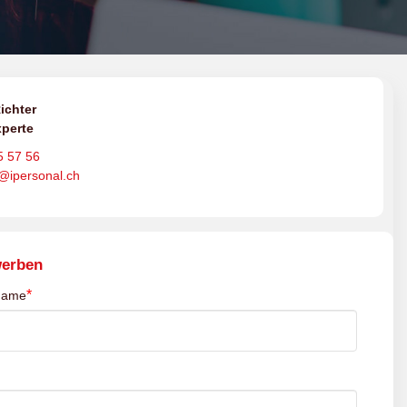
ichter
perte
5 57 56
o@ipersonal.ch
werben
*
name