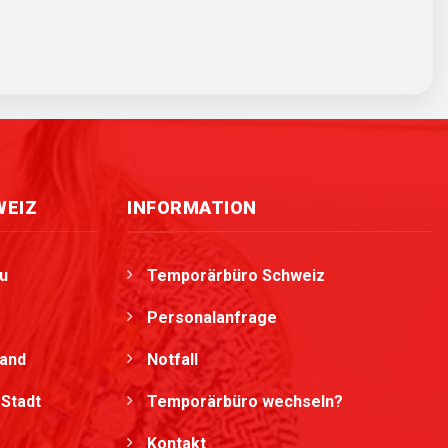
WEIZ
INFORMATION
u
Temporärbüro Schweiz
Personalanfrage
land
Notfall
Stadt
Temporärbüro wechseln?
Kontakt