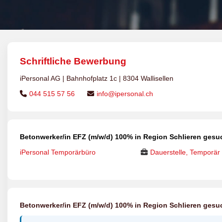
Schriftliche Bewerbung
iPersonal AG | Bahnhofplatz 1c | 8304 Wallisellen
044 515 57 56
info@ipersonal.ch
Betonwerker/in EFZ (m/w/d) 100% in Region Schlieren gesu
iPersonal Temporärbüro
Dauerstelle, Temporär
Betonwerker/in EFZ (m/w/d) 100% in Region Schlieren gesu