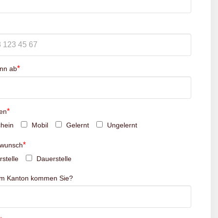
*
inn ab
*
en
hein
Mobil
Gelernt
Ungelernt
*
swunsch
stelle
Dauerstelle
em Kanton kommen Sie?