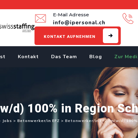
E-Mail Adresse
info@ipersonal.ch
KONTAKT AUFNEHMEN
st
Kontakt
Das Team
Blog
Zur Medi
w/d) 100% in Region Sch
>
Jobs
>
Betonwerker/in EFZ
>
Betonwerker/in EFZ (m/w/d) 100% 