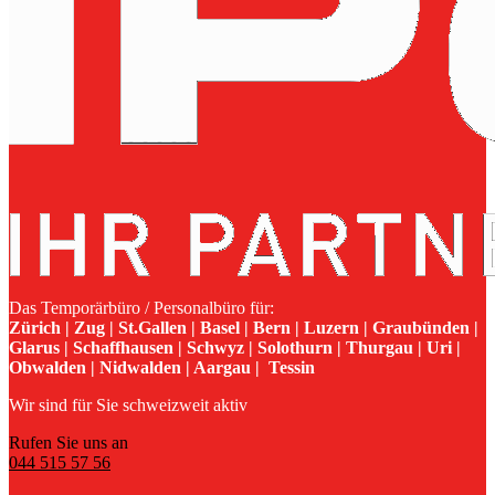
Das Temporärbüro / Personalbüro für:
Zürich | Zug | St.Gallen | Basel | Bern | Luzern | Graubünden |
Glarus | Schaffhausen | Schwyz | Solothurn | Thurgau | Uri |
Obwalden | Nidwalden | Aargau | Tessin
Wir sind für Sie schweizweit aktiv
Rufen Sie uns an
044 515 57 56