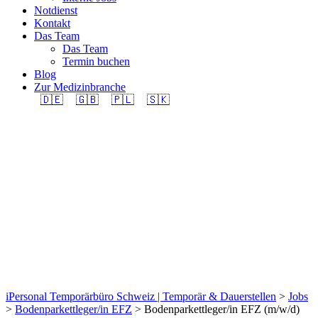
Notdienst
Kontakt
Das Team
Das Team
Termin buchen
Blog
Zur Medizinbranche
🇩🇪
🇬🇧
🇵🇱
🇸🇰
Bodenparkettleger/in
EFZ (m/w/d) 100% in
Region Schwyz
gesucht.
iPersonal Temporärbüro Schweiz | Temporär & Dauerstellen
>
Jobs
>
Bodenparkettleger/in EFZ
>
Bodenparkettleger/in EFZ (m/w/d)