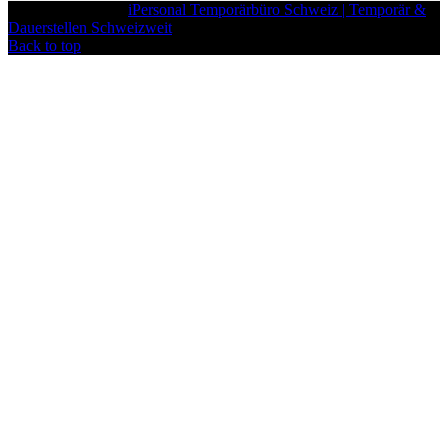
iPersonal
Copyright © 2026
iPersonal Temporärbüro Schweiz | Temporär &
Dauerstellen Schweizweit
, All Rights Reserved.
Back to top