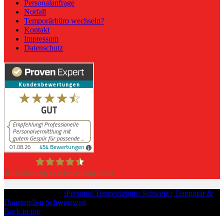
Personalanfrage
Notfall
Temporärbüro wechseln?
Kontakt
Impressum
Datenschutz
454
Bewertungen auf ProvenExpert.com
iPersonal
Copyright © 2026
iPersonal Temporärbüro Schweiz | Temporär &
Dauerstellen Schweizweit
, All Rights Reserved.
Back to top