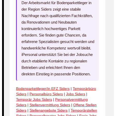
Der Arbeitsmarkt für Bodenparkett­leger in
der Region Siders zeigt eine stabile
Nachfrage nach qualifizierten Fachkräften,
da Renovationen und Neubauten
kontinuierlich hochwertiges Parkett
erfordern. Sie finden gute Chancen, da
erfahrene Spezialisten gesucht werden und
handwerkliche Kompetenz wertvoll bleibt.
iPersonal unterstützt Sie bei der Jobsuche
durch etablierte Kontakte zu regionalen
Betrieben und erleichtert Ihnen den
direkten Einstieg in passende Positionen.
Bodenparkettleger/in EFZ Siders
|
Temporärbüro
Siders
|
Personalbüro Siders
|
Jobs Siders
|
Temporär Jobs Siders
|
Personalvermittlung
Siders
|
Stellenvermittlung Siders
|
Offene Stellen
Siders
|
Stellenangebote Siders
|
Temporärstellen
Siders
|
Personalberater Jobs Siders
|
Freie Jobs