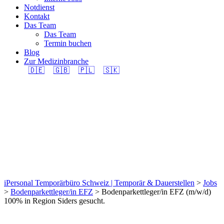
Notdienst
Kontakt
Das Team
Das Team
Termin buchen
Blog
Zur Medizinbranche
🇩🇪
🇬🇧
🇵🇱
🇸🇰
Bodenparkettleger/in
EFZ (m/w/d) 100% in
Region Siders gesucht.
iPersonal Temporärbüro Schweiz | Temporär & Dauerstellen
>
Jobs
>
Bodenparkettleger/in EFZ
>
Bodenparkettleger/in EFZ (m/w/d)
100% in Region Siders gesucht.