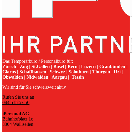
Das Temporärbüro / Personalbüro für:
Zürich | Zug | St.Gallen | Basel | Bern | Luzern | Graubünden |
Glarus | Schaffhausen | Schwyz | Solothurn | Thurgau | Uri |
Obwalden | Nidwalden | Aargau | Tessin
Wir sind für Sie schweizweit aktiv
Rufen Sie uns an
044 515 57 56
iPersonal AG
Bahnhofplatz 1c
8304 Wallisellen