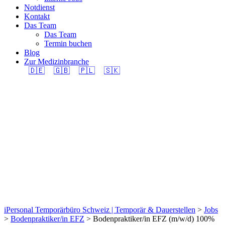
Notdienst
Kontakt
Das Team
Das Team
Termin buchen
Blog
Zur Medizinbranche
🇩🇪
🇬🇧
🇵🇱
🇸🇰
Bodenpraktiker/in EFZ
(m/w/d) 100% in
Region Zollikofen
gesucht.
iPersonal Temporärbüro Schweiz | Temporär & Dauerstellen
>
Jobs
>
Bodenpraktiker/in EFZ
>
Bodenpraktiker/in EFZ (m/w/d) 100%