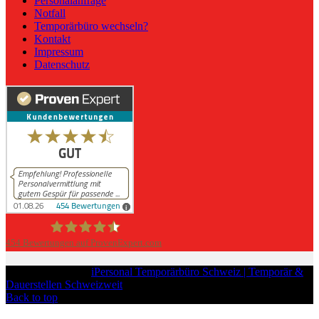
Personalanfrage
Notfall
Temporärbüro wechseln?
Kontakt
Impressum
Datenschutz
454
Bewertungen auf ProvenExpert.com
iPersonal
Copyright © 2026
iPersonal Temporärbüro Schweiz | Temporär &
Dauerstellen Schweizweit
, All Rights Reserved.
Back to top