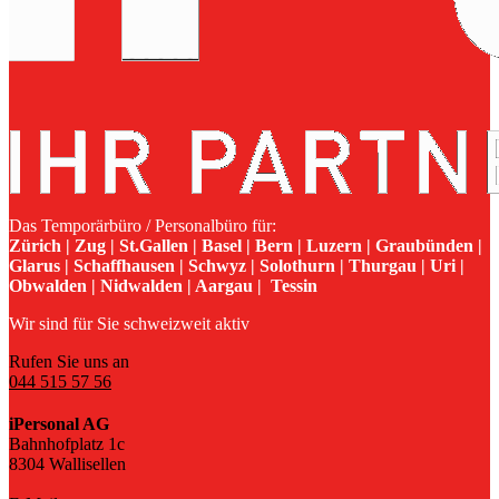
Das Temporärbüro / Personalbüro für:
Zürich | Zug | St.Gallen | Basel | Bern | Luzern | Graubünden |
Glarus | Schaffhausen | Schwyz | Solothurn | Thurgau | Uri |
Obwalden | Nidwalden | Aargau | Tessin
Wir sind für Sie schweizweit aktiv
Rufen Sie uns an
044 515 57 56
iPersonal AG
Bahnhofplatz 1c
8304 Wallisellen