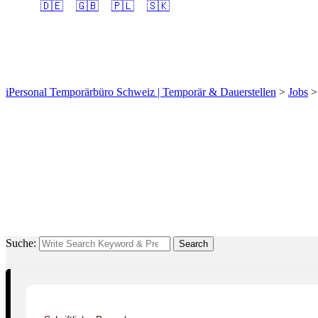
🇩🇪
🇬🇧
🇵🇱
🇸🇰
Bodenversiegler/in EFZ
iPersonal Temporärbüro Schweiz | Temporär & Dauerstellen
>
Jobs
Suche:
Search