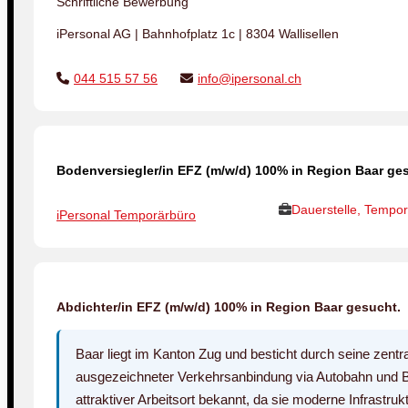
Schriftliche Bewerbung
iPersonal AG | Bahnhofplatz 1c | 8304 Wallisellen
044 515 57 56
info@ipersonal.ch
Bodenversiegler/in EFZ (m/w/d) 100% in Region Baar ge
Dauerstelle, Tempor
iPersonal Temporärbüro
Abdichter/in EFZ (m/w/d) 100% in Region Baar gesucht.
Baar liegt im Kanton Zug und besticht durch seine zentr
ausgezeichneter Verkehrsanbindung via Autobahn und B
attraktiver Arbeitsort bekannt, da sie moderne Infrastru