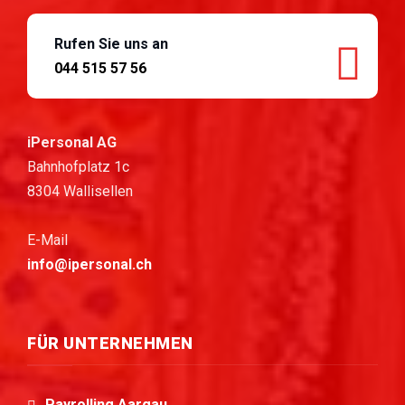
Rufen Sie uns an
044 515 57 56
iPersonal AG
Bahnhofplatz 1c
8304 Wallisellen
E-Mail
info@ipersonal.ch
FÜR UNTERNEHMEN
Payrolling Aargau