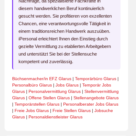
Nachfrage, da spezialisierte Fachkräfte in
diesem handwerklichen Beruf kontinuierlich
gesucht werden. Sie profitieren von exzellenten
Chancen, eine verantwortungsvolle Tätigkeit in
einem traditionsreichen Handwerk auszuüben.
iPersonal erleichtert Ihnen den Einstieg durch
gezielte Vermittlung zu etablierten Arbeitgebern
und unterstützt Sie bei der Stellensuche
kompetent und zuverlässig.
Büchsenmacher/in EFZ Glarus
|
Temporärbüro Glarus
|
Personalbüro Glarus
|
Jobs Glarus
|
Temporär Jobs
Glarus
|
Personalvermittlung Glarus
|
Stellenvermittlung
Glarus
|
Offene Stellen Glarus
|
Stellenangebote Glarus
|
Temporärstellen Glarus
|
Personalberater Jobs Glarus
|
Freie Jobs Glarus
|
Freie Stellen Glarus
|
Jobsuche
Glarus
|
Personaldienstleister Glarus