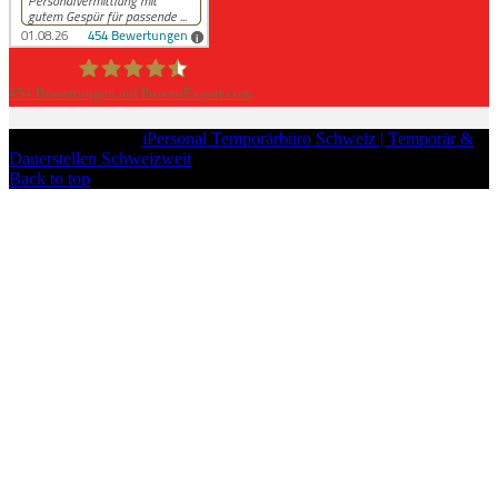
454
Bewertungen auf ProvenExpert.com
iPersonal
Copyright © 2026
iPersonal Temporärbüro Schweiz | Temporär &
Dauerstellen Schweizweit
, All Rights Reserved.
Back to top