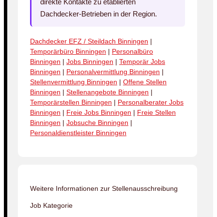
direkte Kontakte zu etablierten
Dachdecker-Betrieben in der Region.
Dachdecker EFZ / Steildach Binningen
|
Temporärbüro Binningen
|
Personalbüro
Binningen
|
Jobs Binningen
|
Temporär Jobs
Binningen
|
Personalvermittlung Binningen
|
Stellenvermittlung Binningen
|
Offene Stellen
Binningen
|
Stellenangebote Binningen
|
Temporärstellen Binningen
|
Personalberater Jobs
Binningen
|
Freie Jobs Binningen
|
Freie Stellen
Binningen
|
Jobsuche Binningen
|
Personaldienstleister Binningen
Weitere Informationen zur Stellenausschreibung
Job Kategorie