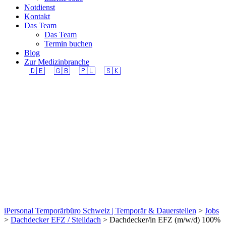
Notdienst
Kontakt
Das Team
Das Team
Termin buchen
Blog
Zur Medizinbranche
🇩🇪
🇬🇧
🇵🇱
🇸🇰
Dachdecker/in EFZ
(m/w/d) 100% in
Region Binningen
gesucht.
iPersonal Temporärbüro Schweiz | Temporär & Dauerstellen
>
Jobs
>
Dachdecker EFZ / Steildach
>
Dachdecker/in EFZ (m/w/d) 100%