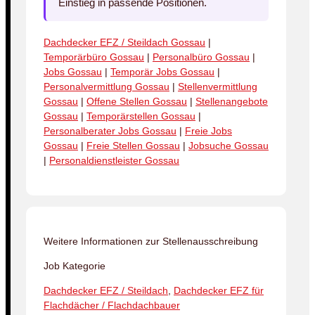
Einstieg in passende Positionen.
Dachdecker EFZ / Steildach Gossau
|
Temporärbüro Gossau
|
Personalbüro Gossau
|
Jobs Gossau
|
Temporär Jobs Gossau
|
Personalvermittlung Gossau
|
Stellenvermittlung
Gossau
|
Offene Stellen Gossau
|
Stellenangebote
Gossau
|
Temporärstellen Gossau
|
Personalberater Jobs Gossau
|
Freie Jobs
Gossau
|
Freie Stellen Gossau
|
Jobsuche Gossau
|
Personaldienstleister Gossau
Weitere Informationen zur Stellenausschreibung
Job Kategorie
Dachdecker EFZ / Steildach
,
Dachdecker EFZ für
Flachdächer / Flachdachbauer