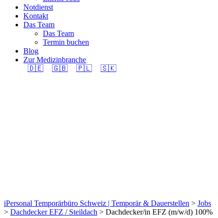
Notdienst
Kontakt
Das Team
Das Team
Termin buchen
Blog
Zur Medizinbranche
🇩🇪
🇬🇧
🇵🇱
🇸🇰
Dachdecker/in EFZ
(m/w/d) 100% in
Region Gossau
gesucht.
iPersonal Temporärbüro Schweiz | Temporär & Dauerstellen
>
Jobs
>
Dachdecker EFZ / Steildach
>
Dachdecker/in EFZ (m/w/d) 100%