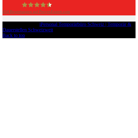
454
Bewertungen auf ProvenExpert.com
iPersonal
Copyright © 2026
iPersonal Temporärbüro Schweiz | Temporär &
Dauerstellen Schweizweit
, All Rights Reserved.
Back to top