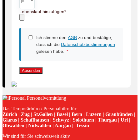
Lebenslauf hinzufügen
*
Ich stimme den
AGB
zu und bestätige,
dass ich die
Datenschutzbestimmungen
gelesen habe.
*
Absenden
Das Temporärbüro / Personalbüro für:
Zürich | Zug | St.Gallen | Basel | Bern | Luzern | Graubünden |
Glarus | Schaffhausen | Schwyz | Solothurn | Thurgau | Uri |
Obwalden | Nidwalden | Aargau | Tessin
Wir sind für Sie schweizweit aktiv