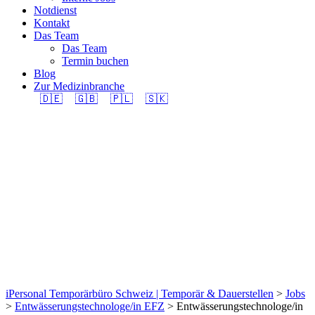
Notdienst
Kontakt
Das Team
Das Team
Termin buchen
Blog
Zur Medizinbranche
🇩🇪
🇬🇧
🇵🇱
🇸🇰
Entwässerungstechnolo
EFZ (m/w/d) 100% in
Region Bellinzona
gesucht.
iPersonal Temporärbüro Schweiz | Temporär & Dauerstellen
>
Jobs
>
Entwässerungstechnologe/in EFZ
>
Entwässerungstechnologe/in