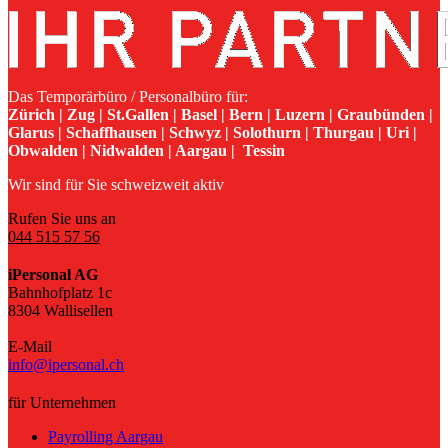
Das Temporärbüro / Personalbüro für:
Zürich | Zug | St.Gallen | Basel | Bern | Luzern | Graubünden |
Glarus | Schaffhausen | Schwyz | Solothurn | Thurgau | Uri |
Obwalden | Nidwalden | Aargau | Tessin
Wir sind für Sie schweizweit aktiv
Rufen Sie uns an
044 515 57 56
iPersonal AG
Bahnhofplatz 1c
8304 Wallisellen
E-Mail
info@ipersonal.ch
für Unternehmen
Payrolling Aargau