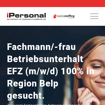
Skip
to
content
Fachmann/-frau
Betriebsunterhalt
EFZ (m/w/d) 100% in
Region Belp
gesucht.
iPersonal Temporärbüro Schweiz | Temporär &