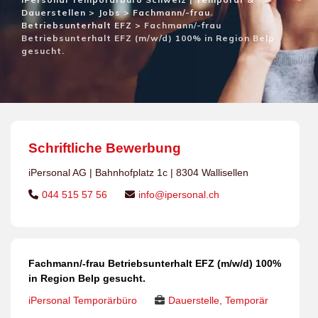
Dauerstellen
>
Jobs
>
Fachmann/-frau
Betriebsunterhalt EFZ
>
Fachmann/-frau
Betriebsunterhalt EFZ (m/w/d) 100% in Region Belp
gesucht.
Schriftliche Bewerbung
iPersonal AG | Bahnhofplatz 1c | 8304 Wallisellen
044 515 57 56
info@ipersonal.ch
Fachmann/-frau Betriebsunterhalt EFZ (m/w/d) 100%
in Region Belp gesucht.
iPersonal Temporärbüro
Dauerstelle, Temporär