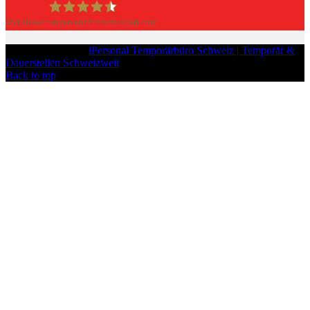
454
Bewertungen auf ProvenExpert.com
iPersonal
Copyright © 2026
iPersonal Temporärbüro Schweiz | Temporär &
Dauerstellen Schweizweit
, All Rights Reserved.
Back to top