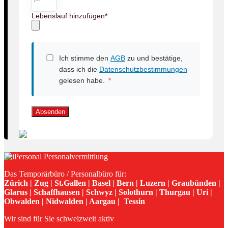
Lebenslauf hinzufügen
*
Ich stimme den
AGB
zu und bestätige,
dass ich die
Datenschutzbestimmungen
gelesen habe.
*
Absenden
Das Temporärbüro / Personalbüro für:
Zürich | Zug | St.Gallen | Basel | Bern | Luzern | Graubünden |
Glarus | Schaffhausen | Schwyz | Solothurn | Thurgau | Uri |
Obwalden | Nidwalden | Aargau | Tessin
Wir sind für Sie schweizweit aktiv