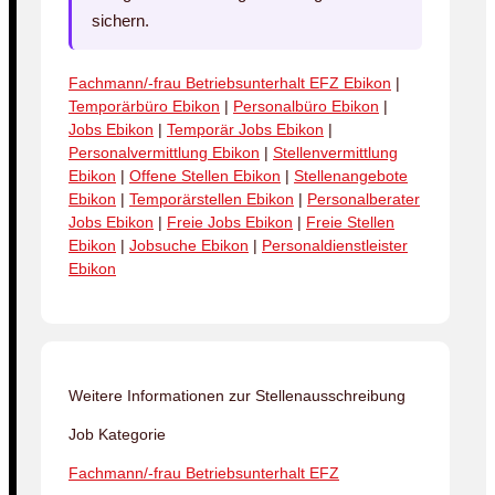
sichern.
Fachmann/-frau Betriebsunterhalt EFZ Ebikon
|
Temporärbüro Ebikon
|
Personalbüro Ebikon
|
Jobs Ebikon
|
Temporär Jobs Ebikon
|
Personalvermittlung Ebikon
|
Stellenvermittlung
Ebikon
|
Offene Stellen Ebikon
|
Stellenangebote
Ebikon
|
Temporärstellen Ebikon
|
Personalberater
Jobs Ebikon
|
Freie Jobs Ebikon
|
Freie Stellen
Ebikon
|
Jobsuche Ebikon
|
Personaldienstleister
Ebikon
Weitere Informationen zur Stellenausschreibung
Job Kategorie
Fachmann/-frau Betriebsunterhalt EFZ