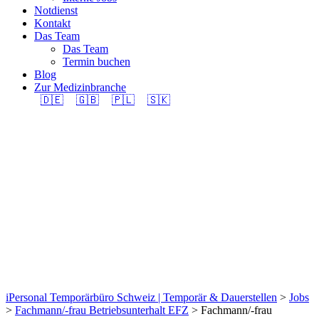
Notdienst
Kontakt
Das Team
Das Team
Termin buchen
Blog
Zur Medizinbranche
🇩🇪
🇬🇧
🇵🇱
🇸🇰
Fachmann/-frau
Betriebsunterhalt EFZ
(m/w/d) 100% in
Region Ebikon gesucht.
iPersonal Temporärbüro Schweiz | Temporär & Dauerstellen
>
Jobs
>
Fachmann/-frau Betriebsunterhalt EFZ
>
Fachmann/-frau