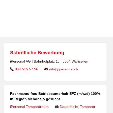
Dauerstellen
>
Jobs
>
Fachmann/-frau
Betriebsunterhalt EFZ
>
Fachmann/-frau
Betriebsunterhalt EFZ (m/w/d) 100% in Region
Mendrisio gesucht.
Schriftliche Bewerbung
iPersonal AG | Bahnhofplatz 1c | 8304 Wallisellen
044 515 57 56
info@ipersonal.ch
Fachmann/-frau Betriebsunterhalt EFZ (m/w/d) 100%
in Region Mendrisio gesucht.
iPersonal Temporärbüro
Dauerstelle, Temporär