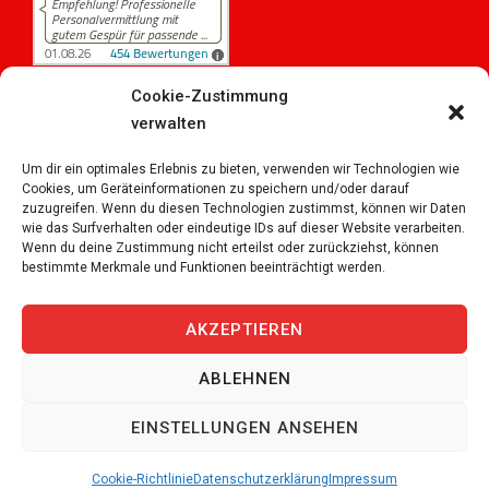
Cookie-Zustimmung
verwalten
454
Bewertungen auf ProvenExpert.com
iPersonal
Um dir ein optimales Erlebnis zu bieten, verwenden wir Technologien wie
Cookies, um Geräteinformationen zu speichern und/oder darauf
zuzugreifen. Wenn du diesen Technologien zustimmst, können wir Daten
wie das Surfverhalten oder eindeutige IDs auf dieser Website verarbeiten.
Wenn du deine Zustimmung nicht erteilst oder zurückziehst, können
bestimmte Merkmale und Funktionen beeinträchtigt werden.
Copyright © 2026
iPersonal Temporärbüro Schweiz |
Temporär & Dauerstellen Schweizweit
, All Rights
AKZEPTIEREN
Reserved.
ABLEHNEN
JETZT BEWERBEN
EINSTELLUNGEN ANSEHEN
Cookie-Richtlinie
Datenschutzerklärung
Impressum