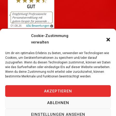
Cookie-Zustimmung
verwalten
454
Bewertungen auf ProvenExpert.com
iPersonal
Um dir ein optimales Erlebnis zu bieten, verwenden wir Technologien wie
Cookies, um Geräteinformationen zu speichern und/oder darauf
zuzugreifen. Wenn du diesen Technologien zustimmst, können wir Daten
wie das Surfverhalten oder eindeutige IDs auf dieser Website verarbeiten.
Wenn du deine Zustimmung nicht erteilst oder zurückziehst, können
bestimmte Merkmale und Funktionen beeinträchtigt werden.
Copyright © 2026
iPersonal Temporärbüro Schweiz |
Temporär & Dauerstellen Schweizweit
, All Rights
AKZEPTIEREN
Reserved.
ABLEHNEN
JETZT BEWERBEN
EINSTELLUNGEN ANSEHEN