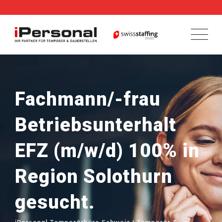
Skip
to
content
Fachmann/-frau
Betriebsunterhalt
EFZ (m/w/d) 100% in
Region Solothurn
gesucht.
iPersonal Temporärbüro Schweiz | Temporär &