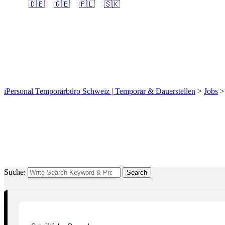
🇩🇪
🇬🇧
🇵🇱
🇸🇰
Fachmann/-frau Betrieb
gesucht.
iPersonal Temporärbüro Schweiz | Temporär & Dauerstellen
>
Jobs
Suche:
Search