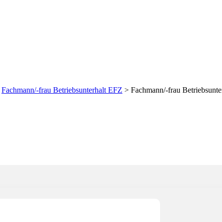
sunterhalt EFZ (m/w/d) 
>
Fachmann/-frau Betriebsunterhalt EFZ
>
Fachmann/-frau Betriebsunte